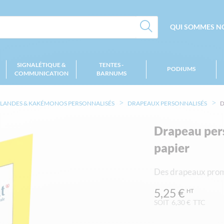
QUI SOMMES NO
SIGNALÉTIQUE &
TENTES -
PODIUMS
COMMUNICATION
BARNUMS
RLANDES & KAKÉMONOS PERSONNALISÉS
DRAPEAUX PERSONNALISÉS
D
Drapeau per
papier
Des drapeaux promo
5,25 €
SOIT
6,30 €
TTC