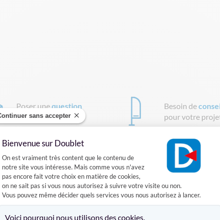
Poser une
question
Besoin de
consei
Continuer sans accepter
sur la livraison
pour votre proje
Bienvenue sur Doublet
Plateforme de Gestion du Consentement :
On est vraiment très content que le contenu de
notre site vous intéresse. Mais comme vous n'avez
ison
Avis clients
pas encore fait votre choix en matière de cookies,
on ne sait pas si vous nous autorisez à suivre votre visite ou non.
Vous pouvez même décider quels services vous nous autorisez à lancer.
apier recto-verso, (130gr/m²).
Axeptio consent
Voici pourquoi nous utilisons des cookies.