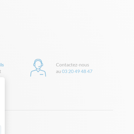
ls
Contactez-nous
t
au
03 20 49 48 47
 Personnalisez vos Options