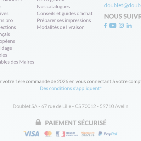
doublet@doubl
e
Nos catalogues
ives
Conseils et guides d'achat
NOUS SUIV
ns pro
Préparer ses impressions
lections
Modalités de livraison
nçais
opéens
uidage
bles
ables des Maires
ur votre 1ère commande de 2026 en vous connectant à votre compt
Des conditions s'appliquent*
Doublet SA - 67 rue de Lille - CS 70012 - 59710 Avelin
PAIEMENT SÉCURISÉ