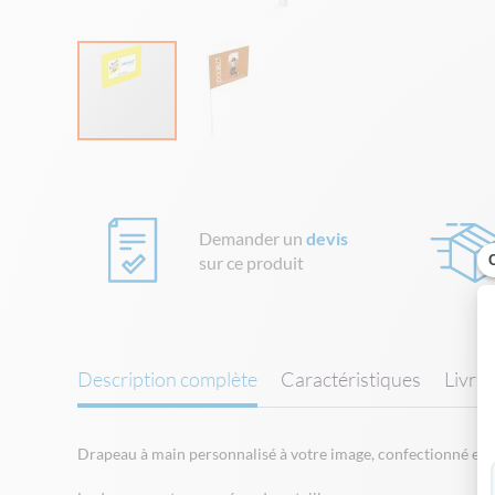
Skip
to
the
beginning
Demander un
devis
of
sur ce produit
the
images
gallery
Description complète
Caractéristiques
Livra
Drapeau à main personnalisé à votre image, confectionné en p