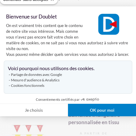
Bienvenue sur Doublet
Caractéristiques
Plateforme de Gestion du Consentement
On est vraiment très content que le contenu
de notre site vous intéresse. Mais comme
vous n'avez pas encore fait votre choix en
matière de cookies, on ne sait pas si vous nous autorisez à suivre votre
Livraison
visite ou non.
Vous pouvez même décider quels services vous nous autorisez à lancer.
Axeptio consent
Avis clients
Voici pourquoi nous utilisons des cookies.
Partage de données avec Google
Mesure d'audience & Analytics
Cookies fonctionnels
Produits similaires
Consentements certifiés par
Je choisis
OK pour moi
Guirlande triangulaire
personnalisée en tissu
À PARTIR DE