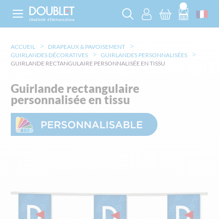
ACCUEIL
DRAPEAUX & PAVOISEMENT
GUIRLANDES DÉCORATIVES
GUIRLANDES PERSONNALISÉES
GUIRLANDE RECTANGULAIRE PERSONNALISÉE EN TISSU
Guirlande rectangulaire
personnalisée en tissu
Skip
to
the
end
of
the
images
gallery