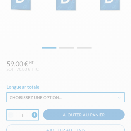
Skip
59,00 €
to
the
SOIT
70,80 €
TTC
beginning
of
the
Longueur totale
images
CHOISISSEZ UNE OPTION...
gallery
AJOUTER AU PANIER
AJOUTER AU DEVIS