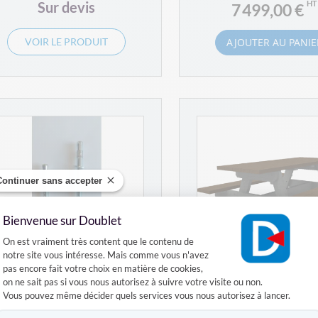
Sur devis
7 499,00 €
VOIR LE PRODUIT
AJOUTER AU PANIE
Continuer sans accepter
Bienvenue sur Doublet
Plateforme de Gestion du Consentement :
On est vraiment très content que le contenu de
notre site vous intéresse. Mais comme vous n'avez
pas encore fait votre choix en matière de cookies,
on ne sait pas si vous nous autorisez à suivre votre visite ou non.
Vous pouvez même décider quels services vous nous autorisez à lancer.
Goujons d'ancrage pour
Table pique-nique n
table de pique-nique
Axeptio consent