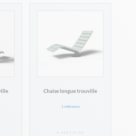
ille
Chaise longue trouville
1 référence
À PARTIR DE