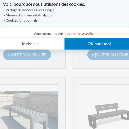
Voici pourquoi nous utilisons des cookies.
1 référence
1 référence
Partage de données avec Google
Mesure d'audience & Analytics
Cookies fonctionnels
Consentements certifiés par
À PARTIR DE
À PARTIR DE
12,00 €
1 399,00 €
Je choisis
OK pour moi
AJOUTER AU PANIER
AJOUTER AU PANIE