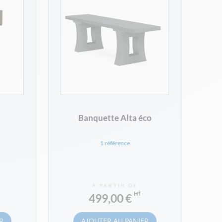
Banquette Alta éco
1 référence
À PARTIR DE
499,00 €
R
AJOUTER AU PANIER