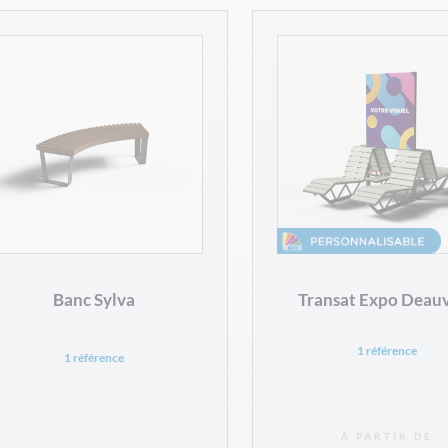
Banc Sylva
Transat Expo Deauv
1 référence
1 référence
À PARTIR DE