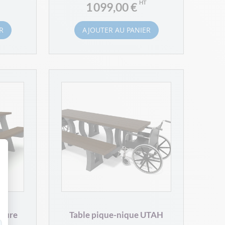
1 099,00 €
R
AJOUTER AU PANIER
 Personnalisez vos Options
ature
Table pique-nique UTAH