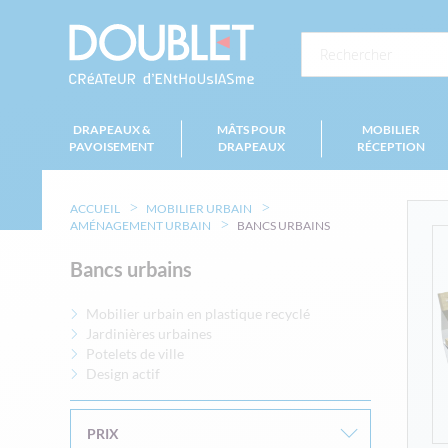
DRAPEAUX &
MÂTS POUR
MOBILIER
PAVOISEMENT
DRAPEAUX
RÉCEPTION
ACCUEIL
MOBILIER URBAIN
AMÉNAGEMENT URBAIN
BANCS URBAINS
Bancs urbains
Mobilier urbain en plastique recyclé
Jardinières urbaines
Potelets de ville
Design actif
PRIX