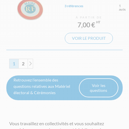
3 références
À PARTIR DE
7,00 €
VOIR LE PRODUIT
Page
Vous lisez actuellement la page
Page
Page
Suivant
1
2
Retrouvez l'ensemble des
Voir les
questions relatives aux Matériel
questions
électoral & Cérémonies
Vous travaillez en collectivités et vous souhaitez