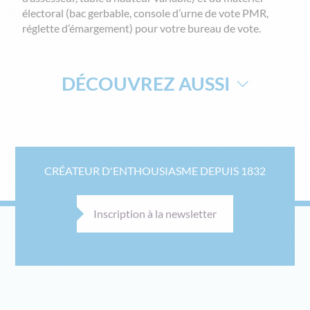
électoral (bac gerbable, console d’urne de vote PMR,
réglette d’émargement) pour votre bureau de vote.
DÉCOUVREZ AUSSI
RAMPE D'ACCÈS AMOVIBLE
BARRIÈRES DE SÉCURITÉ
SALON DES MAIRES
LES ÉQUIPEMENTS DU MAIRE
CRÉATEUR D'ENTHOUSIASME DEPUIS 1832
LES INDISPENSABLES DU MAIRE
MOBILIER DE RÉCEPTION PERSONNALISABLE
Inscription à la newsletter
PANNEAU D'AFFICHAGE ÉLECTORAL
PANNEAU DE SIGNALISATION
URNES DE VOTE