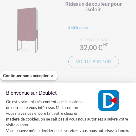
Rideaux de couleur pour
isoloir
3 références
À PARTIR DE
32,00 €
VOIR LE PRODUIT
Continuer sans accepter
Rideau en coton pour isoloir
Bienvenue sur Doublet
Plateforme de Gestion du Consentement
On est vraiment très content que le contenu
de notre site vous intéresse. Mais comme
2 références
vous n'avez pas encore fait votre choix en
matière de cookies, on ne sait pas si vous nous autorisez à suivre votre
visite ou non.
À PARTIR DE
Vous pouvez même décider quels services vous nous autorisez à lancer.
19,00 €