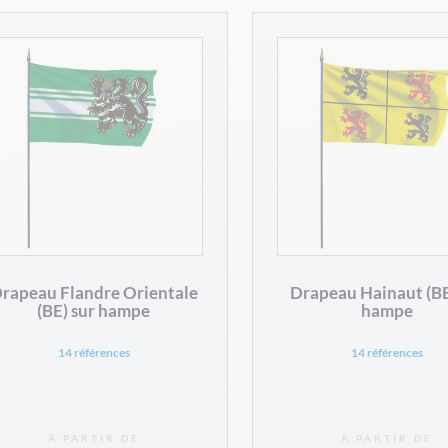
rapeau Flandre Orientale
Drapeau Hainaut (BE
(BE) sur hampe
hampe
14 références
14 références
À PARTIR DE
À PARTIR DE