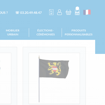
US ?
☏ 03.20.49.48.47
MOBILIER
ÉLECTIONS -
PRODUITS
URBAIN
CÉRÉMONIES
PERSONNALISABLES