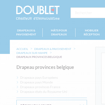
DRAPEAUX &
MÂTS POUR
MOBILIER
PAVOISEMENT
DRAPEAUX
RÉCEPTION
ACCUEIL
DRAPEAUX & PAVOISEMENT
DRAPEAUX SUR HAMPE
DRAPEAUX PROVINCES BELGIQUE
Drapeau provinces belgique
Drapeaux pays Européens
Drapeaux pays Monde
Drapeaux provinces France
Drapeaux états du Royaume-Uni