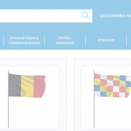
QUI SOMMES NO
SIGNALÉTIQUE &
TENTES -
PODIUMS
COMMUNICATION
BARNUMS