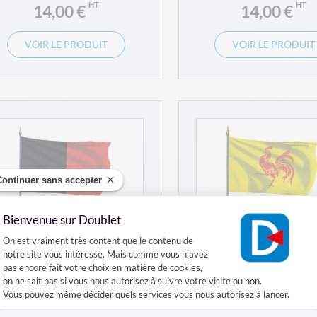
14,00 €
14,00 €
VOIR LE PRODUIT
VOIR LE PRODUIT
Continuer sans accepter
Bienvenue sur Doublet
Plateforme de Gestion du Consentement :
On est vraiment très content que le contenu de
notre site vous intéresse. Mais comme vous n'avez
pas encore fait votre choix en matière de cookies,
on ne sait pas si vous nous autorisez à suivre votre visite ou non.
Vous pouvez même décider quels services vous nous autorisez à lancer.
Drapeau Namur (BE) sur
Drapeau Wallonie (BE
hampe
hampe
Axeptio consent