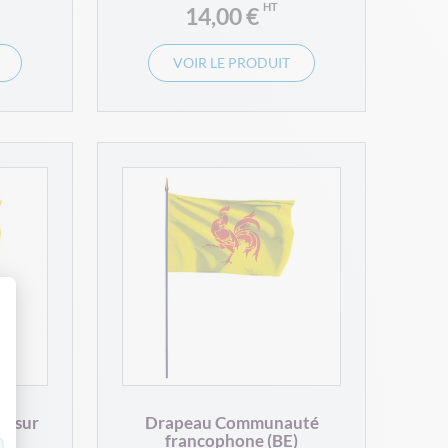
14,00 €
VOIR LE PRODUIT
 Personnalisez vos Options
) sur
Drapeau Communauté
francophone (BE)