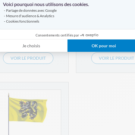
Voici pourquoi nous utilisons des cookies.
Partage de données avec Google
14 références
14 références
Mesure d'audience & Analytics
Cookies fonctionnels
Consentements certifiés par
À PARTIR DE
À PARTIR DE
12,00 €
14,00 €
Je choisis
OK pour moi
VOIR LE PRODUIT
VOIR LE PRODUIT