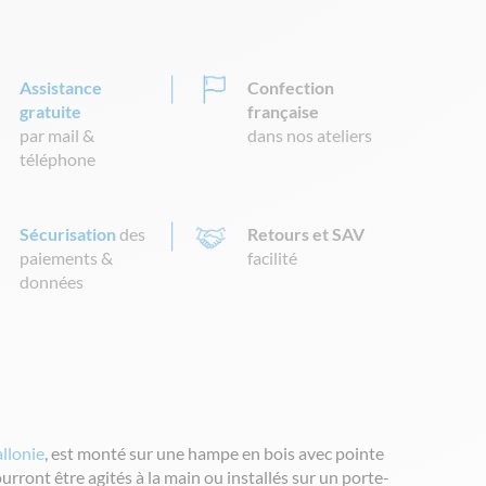
Assistance
Confection
gratuite
française
par mail &
dans nos ateliers
téléphone
Sécurisation
des
Retours et SAV
paiements &
facilité
données
llonie
, est monté sur une hampe en bois avec pointe
rront être agités à la main ou installés sur un porte-