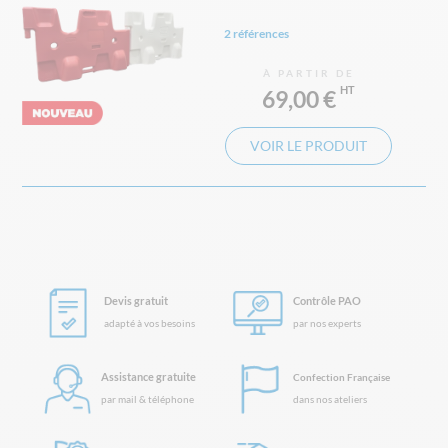
2 références
À PARTIR DE
69,00 €
VOIR LE PRODUIT
Devis gratuit
Contrôle PAO
adapté à vos besoins
par nos experts
Assistance gratuite
Confection Française
par mail & téléphone
dans nos ateliers