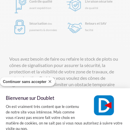
Contrôle qualité
Livraison sécurisée
avant expédition
de qualité
Sécurisation
Retours et SAV
des
paiements & données
facilté
Vous avez besoin de faire ou refaire le stock de plots ou
cônes de signalisation pour assurer la sécurité, la
protection et la visibilité de votre zone de travaux, de
votre chantier. Ou bien vous voulez des cônes de
Continuer sans accepter
signalisation afin de délimiter un obstacle temporaire
pour la circulation routière, en agglomération ou sur
route, et en toute sécurité. Chez Doublet, vous
Bienvenue sur Doublet
Plateforme de Gestion du Consentement
trouverez toute une liste de produits de
signalisation
et
On est vraiment très content que le contenu
de
balisage
, en vente à l’unité ou par lot, selon vos
de notre site vous intéresse. Mais comme
souhaits d’utilisation des produits de cette catégorie
vous n'avez pas encore fait votre choix en
des cônes de signalisation de chantier. Alors choisissez
matière de cookies, on ne sait pas si vous nous autorisez à suivre votre
visite ou non.
votre produit de signalisation idéal, parmi nos produits