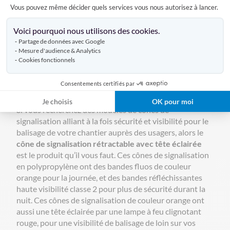
Vous pouvez même décider quels services vous nous autorisez à lancer.
de qualité professionnelle et au meilleur prix, grâce à
Axeptio consent
l’expertise métier de Doublet.
Voici pourquoi nous utilisons des cookies.
Dans la même gamme de produits : nos
mousses de
Partage de données avec Google
protection
Mesure d'audience & Analytics
Cookies fonctionnels
Le cône de signalisation rétractable
avec tête éclairée, pour une sécurité
Consentements certifiés par
maximale
Je choisis
OK pour moi
Si vous recherchez des modèles de cônes de
signalisation alliant à la fois sécurité et visibilité pour le
balisage de votre chantier auprès des usagers, alors le
cône de signalisation rétractable avec tête éclairée
est le produit qu’il vous faut. Ces cônes de signalisation
en polypropylène ont des bandes fluos de couleur
orange pour la journée, et des bandes réfléchissantes
haute visibilité classe 2 pour plus de sécurité durant la
nuit. Ces cônes de signalisation de couleur orange ont
aussi une tête éclairée par une lampe à feu clignotant
rouge, pour une visibilité de balisage de loin sur vos