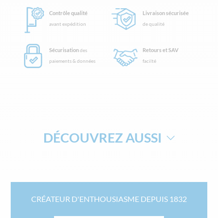
Contrôle qualité
Livraison sécurisée
avant expédition
de qualité
Sécurisation
Retours et SAV
des
paiements & données
facilté
DÉCOUVREZ AUSSI
MOBILIER DE RÉCEPTION PERSONNALISABLE
CRÉATEUR D'ENTHOUSIASME DEPUIS 1832