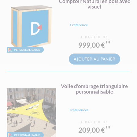
Comptoir Natural en bois avec
visuel
1 référence
À PARTIR DE
999,00 €
AJOUTER AU PANIER
Voile d'ombrage triangulaire
personnalisable
3 références
À PARTIR DE
209,00 €