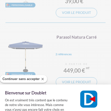
39,00 €
VOIR LE PRODUIT
Parasol Natura Carré
2 références
À PARTIR DE
449,00 €
Continuer sans accepter
VOIR LE PRODUIT
Bienvenue sur Doublet
Plateforme de Gestion du Consentement
On est vraiment très content que le contenu
de notre site vous intéresse. Mais comme
Parasol Resort Rond
vous n'avez pas encore fait votre choix en