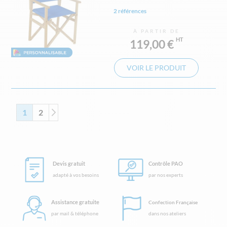
2 références
À PARTIR DE
119,00 €
VOIR LE PRODUIT
Page
Vous lisez actuellement la page
Page
Page
Suivant
1
2
Devis gratuit
Contrôle PAO
adapté à vos besoins
par nos experts
Assistance gratuite
Confection Française
par mail & téléphone
dans nos ateliers