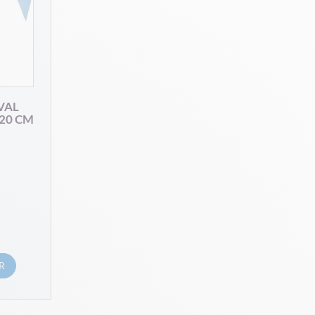
VAL
20 CM
R