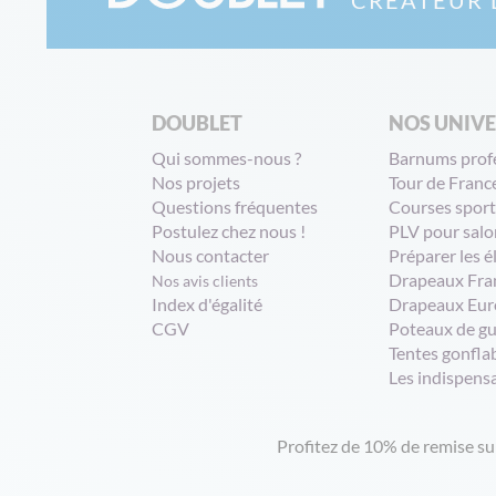
CRÉATEUR 
DOUBLET
NOS UNIV
Qui sommes-nous ?
Barnums prof
Nos projets
Tour de Franc
Questions fréquentes
Courses sport
Postulez chez nous !
PLV pour salo
Nous contacter
Préparer les é
Drapeaux Fra
Nos avis clients
Index d'égalité
Drapeaux Eur
CGV
Poteaux de g
Tentes gonfla
Les indispens
Profitez de 10% de remise s