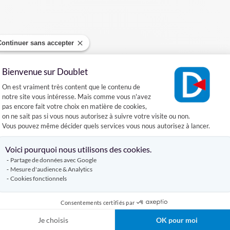
Continuer sans accepter
Devis gratuit
Contrôle
PAO
Bienvenue sur Doublet
adapté à vos
par nos experts
Plateforme de Gestion du Consentement :
On est vraiment très content que le contenu de
besoins
notre site vous intéresse. Mais comme vous n'avez
pas encore fait votre choix en matière de cookies,
on ne sait pas si vous nous autorisez à suivre votre visite ou non.
Vous pouvez même décider quels services vous nous autorisez à lancer.
Contrôle qualité
Livraison
Axeptio consent
Voici pourquoi nous utilisons des cookies.
avant expédition
sécurisée
de qualité
Partage de données avec Google
Mesure d'audience & Analytics
Cookies fonctionnels
Consentements certifiés par
Je choisis
OK pour moi