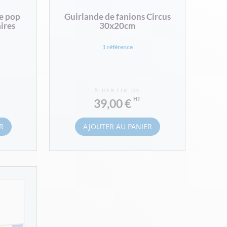
e pop
Guirlande de fanions Circus
ires
30x20cm
1 référence
À PARTIR DE
39,00 €
R
AJOUTER AU PANIER