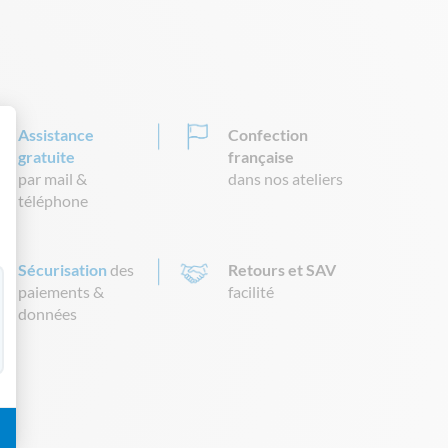
Assistance
Confection
gratuite
française
 Personnalisez vos Options
par mail &
dans nos ateliers
téléphone
Sécurisation
des
Retours et SAV
paiements &
facilité
données