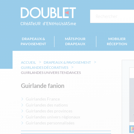
DRAPEAUX &
MÂTS POUR
MOBILIER
PAVOISEMENT
DRAPEAUX
RÉCEPTION
ACCUEIL
DRAPEAUX & PAVOISEMENT
GUIRLANDES DÉCORATIVES
GUIRLANDES UNIVERS TENDANCES
Guirlande fanion
Guirlandes France
Guirlandes des nations
Guirlandes des provinces
Guirlandes univers régionaux
Guirlandes personnalisées