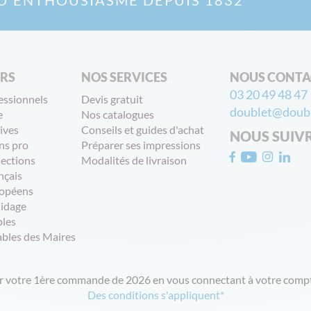
D'ENTHOUSIASME DEPUIS 1832
ERS
NOS SERVICES
NOUS CONTA
03 20 49 48 47
essionnels
Devis gratuit
doublet@doubl
e
Nos catalogues
ives
Conseils et guides d'achat
NOUS SUIV
ns pro
Préparer ses impressions
lections
Modalités de livraison
nçais
opéens
uidage
bles
ables des Maires
ur votre 1ère commande de 2026 en vous connectant à votre compt
Des conditions s'appliquent*