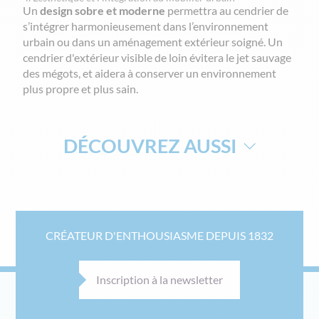
Un
design sobre et moderne
permettra au cendrier de
s’intégrer harmonieusement dans l’environnement
urbain ou dans un aménagement extérieur soigné. Un
cendrier d'extérieur visible de loin évitera le jet sauvage
des mégots, et aidera à conserver un environnement
plus propre et plus sain.
DÉCOUVREZ AUSSI
BANC URBAIN
PIED POUR MAT
POUBELLE CENDRIER
CENDRIER MURAL
CRÉATEUR D'ENTHOUSIASME DEPUIS 1832
CENDRIER SUR PIED
POUBELLE EXTERIEUR
POUBELLE D'INTÉRIEUR
PLATINE POUR MAT
Inscription à la newsletter
MOBILIER DE RÉCEPTION PERSONNALISABLE
POUBELLES DE COLLECTIVITÉ