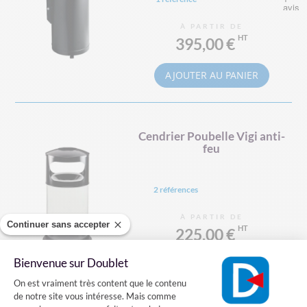
À PARTIR DE
395,00 €
AJOUTER AU PANIER
Cendrier Poubelle Vigi anti-
feu
2 références
À PARTIR DE
Continuer sans accepter
225,00 €
Bienvenue sur Doublet
VOIR LE PRODUIT
Plateforme de Gestion du Consentement
On est vraiment très content que le contenu
de notre site vous intéresse. Mais comme