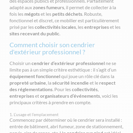
des espaces publics et professionnels. Parfaitement
adapté aux
zones fumeurs
, il permet de collecter à la
fois les
mégots
et les
petits déchets
. Robuste,
fonctionnel et discret, ce mobilier est particulièrement
prisé par les
collectivités locales
, les
entreprises
et les
sites recevant du public
.
Comment choisir son cendrier
d'extérieur professionnel ?
Choisir un
cendrier d’extérieur professionnel
ne se
limite pas à un simple critère esthétique : il s’agit d’un
équipement fonctionnel
qui joue un rôle clé dans la
propreté urbaine
, la
sécurité incendie
et le
respect
des réglementations
. Pour les
collectivités
,
entreprises
et
organisateurs d’événements
, voici les
principaux critères à prendre en compte.
1. L’usage et l’emplacement
Commencez par déterminer où le cendrier sera installé :
entrée de bâtiment, abri fumeur, zone de stationnement,
parvis, aire de repos, etc. Un
cendrier sur pied
est idéal