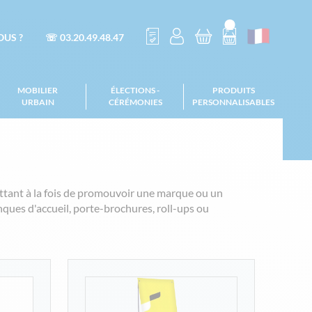
US ?
☏ 03.20.49.48.47
MOBILIER
ÉLECTIONS -
PRODUITS
URBAIN
CÉRÉMONIES
PERSONNALISABLES
ttant à la fois de promouvoir une marque ou un
ques d'accueil, porte-brochures, roll-ups ou