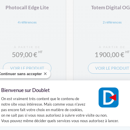
Photocall Edge Lite
Totem Digital O
4 références
2 références
À PARTIR DE
À PARTIR DE
509,00 €
1 900,00 €
VOIR LE PRODUIT
VOIR LE PRODUIT
Continuer sans accepter
Bienvenue sur Doublet
Plateforme de Gestion du Consentement :
On est vraiment très content que le contenu de
notre site vous intéresse. Mais comme vous n'avez
pas encore fait votre choix en matière de cookies,
on ne sait pas si vous nous autorisez à suivre votre visite ou non.
Vous pouvez même décider quels services vous nous autorisez à lancer.
Axeptio consent