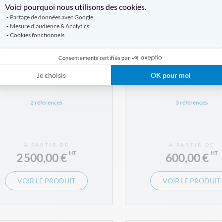
Voici pourquoi nous utilisons des cookies.
Partage de données avec Google
Mesure d'audience & Analytics
Cookies fonctionnels
Consentements certifiés par
Je choisis
OK pour moi
Totem Digital Titan
Balisage digital
2 références
3 références
À PARTIR DE
À PARTIR DE
2 500,00 €
600,00 €
VOIR LE PRODUIT
VOIR LE PRODUIT