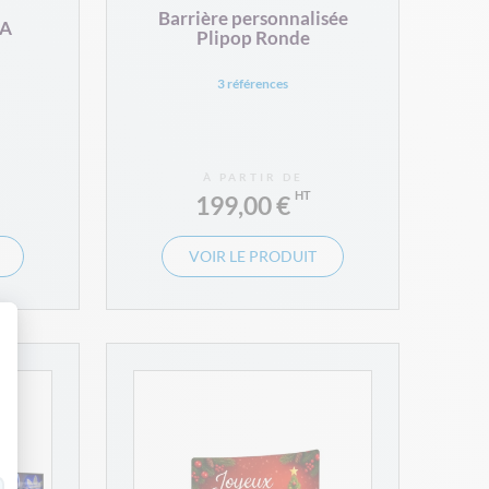
Barrière personnalisée
GA
Plipop Ronde
3 références
À PARTIR DE
199,00 €
VOIR LE PRODUIT
 Personnalisez vos Options