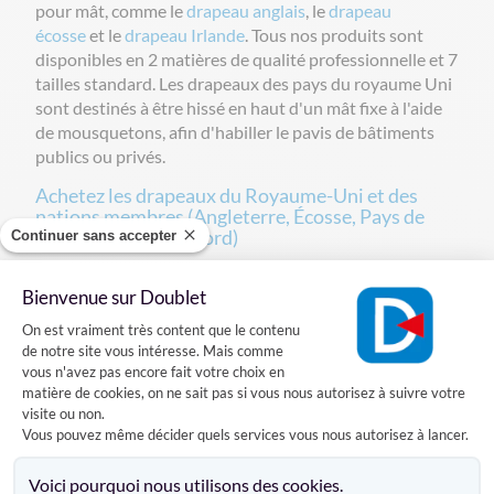
pour mât, comme le
drapeau anglais
, le
drapeau
écosse
et le
drapeau Irlande
. Tous nos produits sont
disponibles en 2 matières de qualité professionnelle et 7
tailles standard. Les drapeaux des pays du royaume Uni
sont destinés à être hissé en haut d'un mât fixe à l'aide
de mousquetons, afin d'habiller le pavis de bâtiments
publics ou privés.
Achetez les drapeaux du Royaume-Uni et des
nations membres (Angleterre, Écosse, Pays de
Galles, Irlande du Nord)
Continuer sans accepter
Doublet, votre fournisseur spécialiste, vous propose
Bienvenue sur Doublet
l'ensemble des
drapeaux du Royaume-Uni
pour tous
Plateforme de Gestion du Consentement
vos besoins professionnels. Retrouvez le célèbre
Union
On est vraiment très content que le contenu
Jack
ainsi que les pavillons officiels de l'
Angleterre
, de
de notre site vous intéresse. Mais comme
vous n'avez pas encore fait votre choix en
l'
Écosse
, du
Pays de Galles
et de l'
Irlande du Nord
.
matière de cookies, on ne sait pas si vous nous autorisez à suivre votre
Tous nos produits sont disponibles en
deux matières
visite ou non.
de qualité professionnelle
(adaptées à un usage sur
Vous pouvez même décider quels services vous nous autorisez à lancer.
mât ou en façade) et en
sept tailles standard
. Nos
Axeptio consent
pavillons britanniques
sont finis avec des systèmes
Voici pourquoi nous utilisons des cookies.