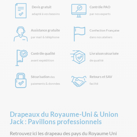
Devis gratuit
Contrôle PAO
adapté à vos besoins
par nos experts
Assistance gratuite
Confection Française
par mail & téléphone
dans nos ateliers
Contrôle qualité
Livraison sécurisée
avant expédition
de qualité
Sécurisation
Retours et SAV
des
paiements & données
facilté
Drapeaux du Royaume-Uni & Union
Jack : Pavillons professionnels
Retrouvez ici les drapeau des pays du Royaume Uni