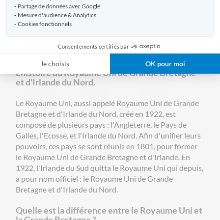
d'accroche (sangle et anneaux ou mousquetons) pour
Partage de données avec Google
être hissés en haut d'un mât fixe sur vos bâtiments
Mesure d'audience & Analytics
publics, privés ou sites événementiels.
Cookies fonctionnels
Un peu d'histoire concernant le drapeau
Consentements certifiés par
du Royaume-Uni et de ses Etats.
Je choisis
OK pour moi
L'histoire du Royaume Uni de Grande Bretagne
et d'Irlande du Nord.
Le Royaume Uni, aussi appelé Royaume Uni de Grande
Bretagne et d'Irlande du Nord, créé en 1922, est
composé de plusieurs pays : l'Angleterre, le Pays de
Galles, l'Ecosse, et l'Irlande du Nord. Afin d'unifier leurs
pouvoirs, ces pays se sont réunis en 1801, pour former
le Royaume Uni de Grande Bretagne et d'Irlande. En
1922, l'Irlande du Sud quitta le Royaume Uni qui depuis,
a pour nom officiel : le Royaume Uni de Grande
Bretagne et d'Irlande du Nord.
Quelle est la différence entre le Royaume Uni et
la Grande Bretagne ?