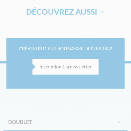
DÉCOUVREZ AUSSI
DRAPEAU
DRAPEAU ROYAUME UNI
DRAPEAU SUR MESURE
DRAPEAU DE SUPPORTERS
CRÉATEUR D'ENTHOUSIASME DEPUIS 1832
DRAPEAU FAÇADE
DRAPEAU DE DÉFILÉ
DRAPEAU REGION FRANCE
Inscription à la newsletter
MÂT TÉLÉSCOPIQUE POUR DRAPEAU
MAT ORIFLAMME
MAT POUR DRAPEAU
DRAPEAUX PROVINCES FRANCE
SOCLE DRAPEAU
DOUBLET