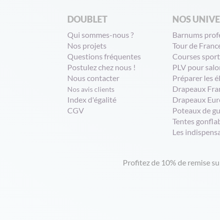
DOUBLET
NOS UNIV
Qui sommes-nous ?
Barnums prof
Nos projets
Tour de Franc
Questions fréquentes
Courses sport
Postulez chez nous !
PLV pour salo
Nous contacter
Préparer les é
Drapeaux Fra
Nos avis clients
Index d'égalité
Drapeaux Eur
CGV
Poteaux de g
Tentes gonfla
Les indispens
Profitez de 10% de remise s