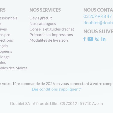
ERS
NOS SERVICES
NOUS CONTA
03 20 49 48 47
essionnels
Devis gratuit
doublet@doubl
e
Nos catalogues
ives
Conseils et guides d'achat
NOUS SUIV
ns pro
Préparer ses impressions
lections
Modalités de livraison
nçais
opéens
uidage
bles
ables des Maires
ur votre 1ère commande de 2026 en vous connectant à votre compt
Des conditions s'appliquent*
Doublet SA - 67 rue de Lille - CS 70012 - 59710 Avelin