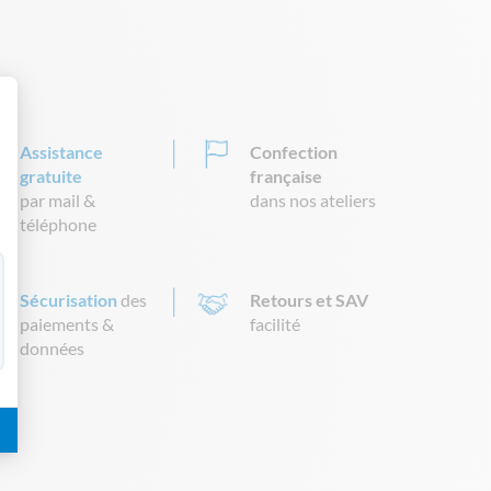
 Personnalisez vos Options
Assistance
Confection
gratuite
française
par mail &
dans nos ateliers
téléphone
Sécurisation
des
Retours et SAV
paiements &
facilité
données