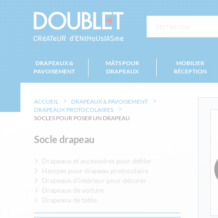
DRAPEAUX &
MÂTS POUR
MOBILIER
PAVOISEMENT
DRAPEAUX
RÉCEPTION
ACCUEIL
DRAPEAUX & PAVOISEMENT
DRAPEAUX PROTOCOLAIRES
SOCLES POUR POSER UN DRAPEAU
Socle drapeau
Drapeaux et accessoires pour défiler
Hampes pour drapeau protocolaire
Drapeaux d'intérieur pour décorer
Drapeaux de voiture
Drapeaux de table