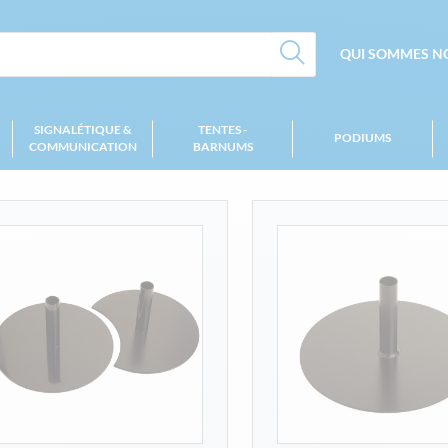
QUI SOMMES NO
SIGNALÉTIQUE &
TENTES -
PODIUMS
COMMUNICATION
BARNUMS