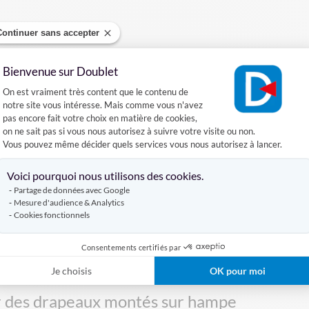
Continuer sans accepter
Bienvenue sur Doublet
Plateforme de Gestion du Consentement :
On est vraiment très content que le contenu de
Devis gratuit
Contrôle
PAO
notre site vous intéresse. Mais comme vous n'avez
adapté à vos
par nos experts
pas encore fait votre choix en matière de cookies,
besoins
on ne sait pas si vous nous autorisez à suivre votre visite ou non.
Vous pouvez même décider quels services vous nous autorisez à lancer.
Axeptio consent
Voici pourquoi nous utilisons des cookies.
Contrôle qualité
Livraison
Partage de données avec Google
avant expédition
sécurisée
Mesure d'audience & Analytics
Cookies fonctionnels
de qualité
Consentements certifiés par
Je choisis
OK pour moi
lir des drapeaux montés sur hampe