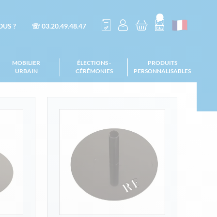
US ?
☏ 03.20.49.48.47
MOBILIER
ÉLECTIONS -
PRODUITS
URBAIN
CÉRÉMONIES
PERSONNALISABLES