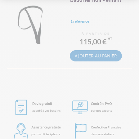
1 référence
À PARTIR DE
115,00 €
AJOUTER AU PANIER
Devis gratuit
Contrôle PAO
adapté à vos besoins
par nos experts
Assistance gratuite
Confection Française
par mail & téléphone
dans nos ateliers