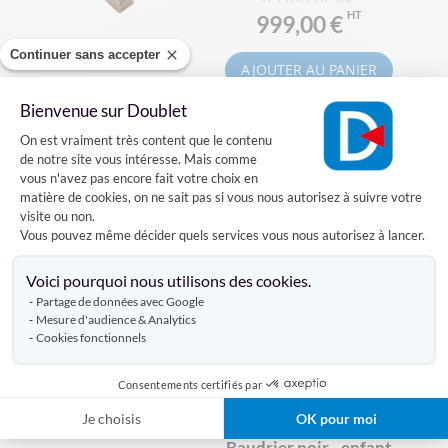
999,00 €
Continuer sans accepter
AJOUTER AU PANIER
Bienvenue sur Doublet
Plateforme de Gestion du Consentement
On est vraiment très content que le contenu
de notre site vous intéresse. Mais comme
Drapeau Europe sur hampe
vous n'avez pas encore fait votre choix en
matière de cookies, on ne sait pas si vous nous autorisez à suivre votre
visite ou non.
Vous pouvez même décider quels services vous nous autorisez à lancer.
14 références
Axeptio consent
À PARTIR DE
Voici pourquoi nous utilisons des cookies.
12,00 €
Partage de données avec Google
Mesure d'audience & Analytics
Cookies fonctionnels
VOIR LE PRODUIT
Consentements certifiés par
Je choisis
OK pour moi
Baudrier noir - enfant