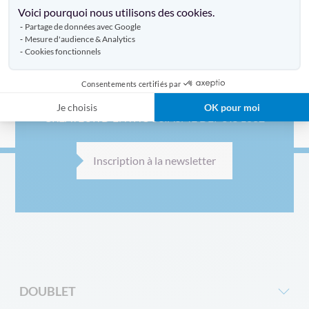
Voici pourquoi nous utilisons des cookies.
Bel outil de
communication
qui permet de décorer vos
Partage de données avec Google
murs et vitrines. Grâce à leur taille impressionnante,
Mesure d'audience & Analytics
profitez de nos cadres textiles pour habiller vos locaux,
Cookies fonctionnels
vitrines et lieux de ventes
Consentements certifiés par
Je choisis
OK pour moi
CRÉATEUR D'ENTHOUSIASME DEPUIS 1832
Inscription à la newsletter
DOUBLET