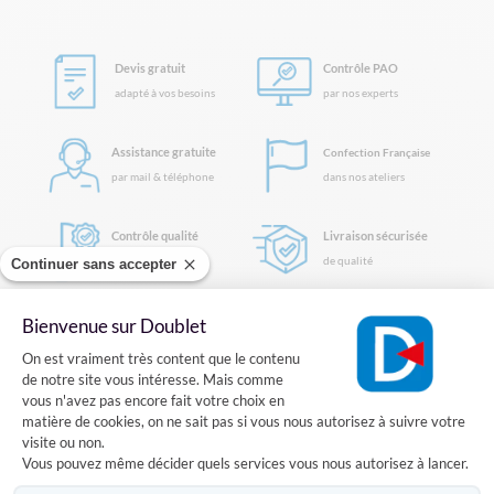
Devis gratuit
Contrôle PAO
adapté à vos besoins
par nos experts
Assistance gratuite
Confection Française
par mail & téléphone
dans nos ateliers
Contrôle qualité
Livraison sécurisée
avant expédition
de qualité
Continuer sans accepter
Sécurisation
Retours et SAV
des
Bienvenue sur Doublet
Plateforme de Gestion du Consentement
paiements & données
facilté
On est vraiment très content que le contenu
de notre site vous intéresse. Mais comme
vous n'avez pas encore fait votre choix en
matière de cookies, on ne sait pas si vous nous autorisez à suivre votre
visite ou non.
Habillez vos murs et vitrines avec un
Vous pouvez même décider quels services vous nous autorisez à lancer.
cadre textile grand format !
Axeptio consent