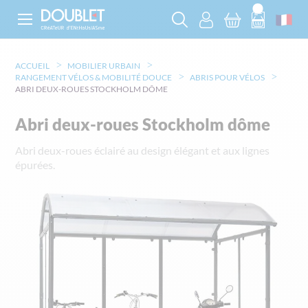
ACCUEIL
MOBILIER URBAIN
RANGEMENT VÉLOS & MOBILITÉ DOUCE
ABRIS POUR VÉLOS
ABRI DEUX-ROUES STOCKHOLM DÔME
Abri deux-roues Stockholm dôme
Abri deux-roues éclairé au design élégant et aux lignes
épurées.
Skip
to
the
end
of
the
images
gallery