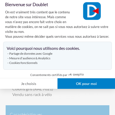
Profondeur : 2,45 m
Bienvenue sur Doublet
Plateforme de Gestion du Consentement
Hauteur : 2,69 m
On est vraiment très content que le contenu
de notre site vous intéresse. Mais comme
Dimensions utiles :
vous n'avez pas encore fait votre choix en
Largeur : 3 m
matière de cookies, on ne sait pas si vous nous autorisez à suivre votre
visite ou non.
Profondeur : 2,06 m
Vous pouvez même décider quels services vous nous autorisez à lancer.
Hauteur : 2,12 m
Axeptio consent
Voici pourquoi nous utilisons des cookies.
Vous avez la possibilité d'
ajouter des éléments
Partage de données avec Google
suivants
pour doubler la capacité de l'abri
, soit 12
Mesure d'audience & Analytics
vélos et 4 motos ou scooters.
Cookies fonctionnels
Poids modèle initial : 365 kg
Consentements certifiés par
Poids modèle suivant : 255 kg
Je choisis
OK pour moi
Coloris gris (RAL 7021)
Vendu sans rack à vélo
Caractéristiques