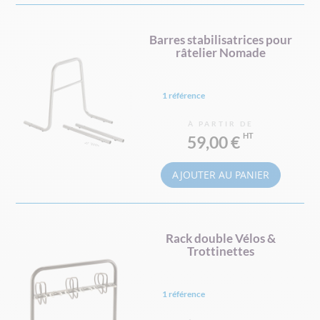
Barres stabilisatrices pour
râtelier Nomade
1 référence
À PARTIR DE
59,00 €
AJOUTER AU PANIER
Rack double Vélos &
Trottinettes
1 référence