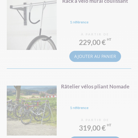
Rack à vélo mural coulissant
1 référence
À PARTIR DE
229,00 €
AJOUTER AU PANIER
Râtelier vélos pliant Nomade
1 référence
À PARTIR DE
319,00 €