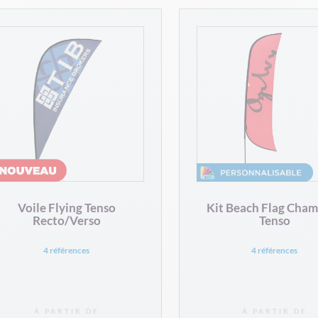
Voile Flying Tenso
Kit Beach Flag Cha
Recto/Verso
Tenso
4 références
4 références
À PARTIR DE
À PARTIR DE