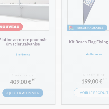
Platine acrotere pour mât
Kit Beach Flag Flying
6m acier galvanise
4 références
1 référence
À PARTIR DE
À PARTIR DE
199,00 €
409,00 €
AJOUTER AU PANIER
VOIR LE PRODUIT