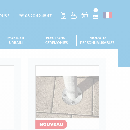
US ?
☏ 03.20.49.48.47
MOBILIER
ÉLECTIONS -
PRODUITS
URBAIN
CÉRÉMONIES
PERSONNALISABLES