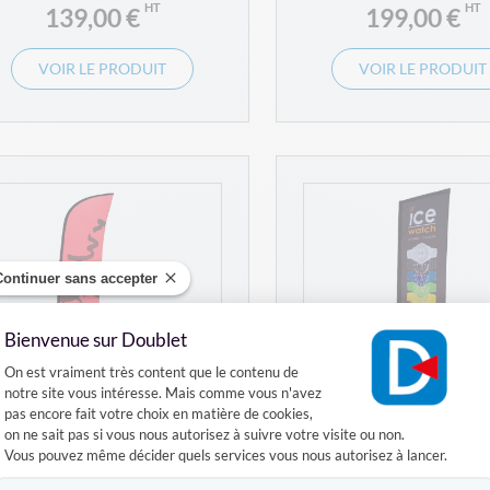
139,00 €
199,00 €
VOIR LE PRODUIT
VOIR LE PRODUIT
Continuer sans accepter
Bienvenue sur Doublet
Plateforme de Gestion du Consentement :
On est vraiment très content que le contenu de
notre site vous intéresse. Mais comme vous n'avez
pas encore fait votre choix en matière de cookies,
on ne sait pas si vous nous autorisez à suivre votre visite ou non.
Vous pouvez même décider quels services vous nous autorisez à lancer.
Voile recto/verso pour
Voile pour beach flag
each Flag Champion Tenso
Tenso
Axeptio consent