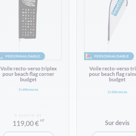
Voile recto-verso triplex
Voile recto-verso tr
pour beach flag corner
pour beach flag rai
budget
budget
3 références
3 références
À PARTIR DE
119,00 €
Sur devis