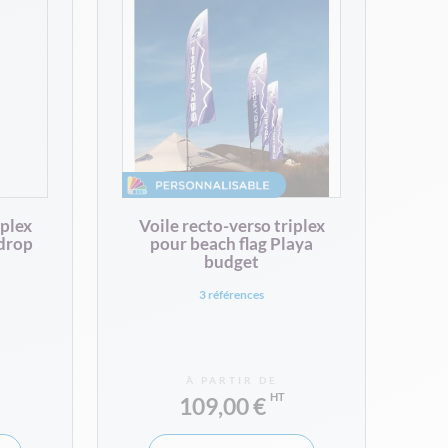
iplex
Voile recto-verso triplex
ndrop
pour beach flag Playa
budget
3 références
À PARTIR DE
109,00 €