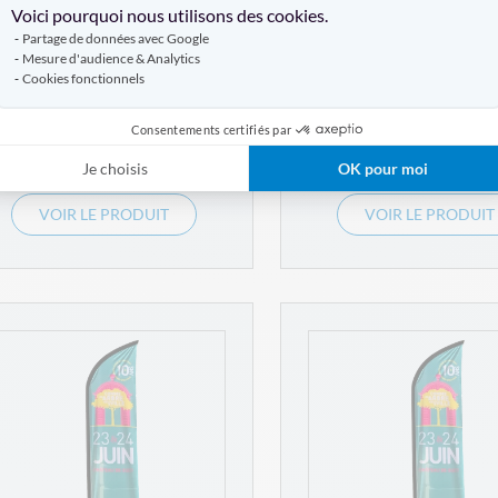
Voici pourquoi nous utilisons des cookies.
Partage de données avec Google
4 références
3 références
Mesure d'audience & Analytics
Cookies fonctionnels
Consentements certifiés par
À PARTIR DE
À PARTIR DE
139,00 €
79,00 €
Je choisis
OK pour moi
VOIR LE PRODUIT
VOIR LE PRODUIT