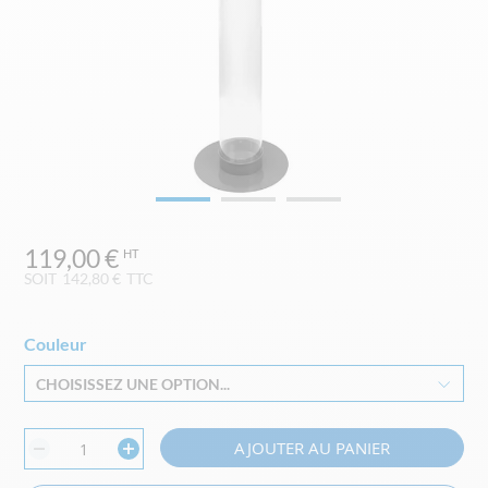
Skip
119,00 €
to
the
SOIT
142,80 €
TTC
beginning
of
the
Couleur
images
CHOISISSEZ UNE OPTION...
gallery
AJOUTER AU PANIER