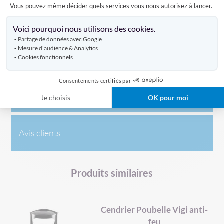
- Diamètre : 27 cm
Vous pouvez même décider quels services vous nous autorisez à lancer.
- Poids : 4.1 kg
Axeptio consent
Voici pourquoi nous utilisons des cookies.
Partage de données avec Google
Mesure d'audience & Analytics
Caractéristiques
Cookies fonctionnels
Consentements certifiés par
Livraison
Je choisis
OK pour moi
Avis clients
Produits similaires
Cendrier Poubelle Vigi anti-
feu