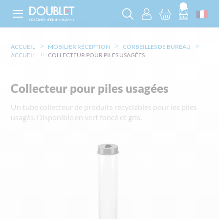
ACCUEIL
MOBILIER RÉCEPTION
CORBEILLES DE BUREAU
ACCUEIL
COLLECTEUR POUR PILES USAGÉES
Collecteur pour piles usagées
Un tube collecteur de produits recyclables pour les piles
usagés. Disponible en vert foncé et gris.
Skip
to
the
end
of
the
images
gallery