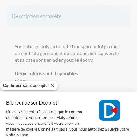
Description complète
Son tube en polycarbonate transparent lui permet
un contrôle permanent du contenu. Son couvercle
et sa base sont en acier poudré époxy.
Deux coloris sont disponibles :
- Gris
Continuer sans accepter
- Vert
Il est équipé d'un disque absorbant à la base et à
Bienvenue sur Doublet
une contenance de 12 litres.
Plateforme de Gestion du Consentement
On est vraiment très content que le contenu
de notre site vous intéresse. Mais comme
Dimensions :
vous n'avez pas encore fait votre choix en
- Hauteur totale : 100 cm
matière de cookies, on ne sait pas si vous nous autorisez à suivre votre
- Diamètre ouverture : 12 cm
visite ou non.