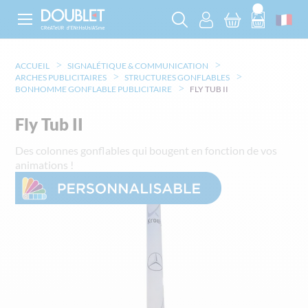
ACCUEIL
SIGNALÉTIQUE & COMMUNICATION
ARCHES PUBLICITAIRES
STRUCTURES GONFLABLES
BONHOMME GONFLABLE PUBLICITAIRE
FLY TUB II
Fly Tub II
Des colonnes gonflables qui bougent en fonction de vos
animations !
Skip
to
the
end
of
the
images
gallery