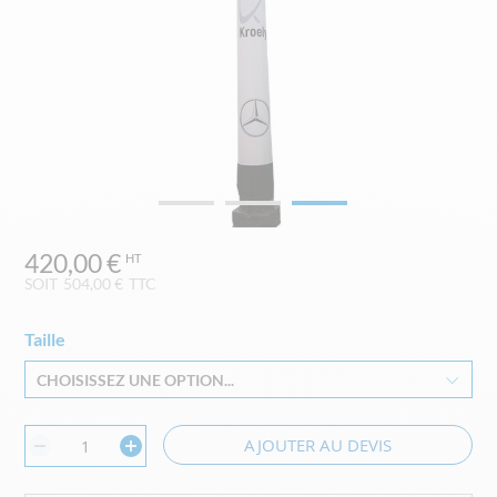
Skip
420,00 €
to
the
SOIT
504,00 €
TTC
beginning
of
Taille
the
images
CHOISISSEZ UNE OPTION...
gallery
AJOUTER AU DEVIS