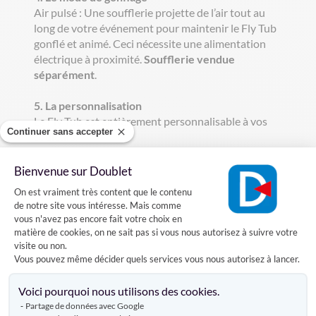
Air pulsé : Une soufflerie projette de l’air tout au
long de votre événement pour maintenir le Fly Tub
gonflé et animé. Ceci nécessite une alimentation
électrique à proximité.
Soufflerie vendue
séparément
.
5. La personnalisation
Le Fly Tub est entièrement personnalisable à vos
Continuer sans accepter
couleurs.
6. Utilisation
Bienvenue sur Doublet
Les colonnes gonflables Fly sont destinées à une
Plateforme de Gestion du Consentement
On est vraiment très content que le contenu
utilisation intérieure ou extérieure (jusqu'à des
de notre site vous intéresse. Mais comme
vents de force 5 - 40 km/h). Vous pouvez régler les
vous n'avez pas encore fait votre choix en
mouvements en serrant/desserrant les sangles en
matière de cookies, on ne sait pas si vous nous autorisez à suivre votre
bout de tubes pour laisser passer plus ou moins
visite ou non.
Vous pouvez même décider quels services vous nous autorisez à lancer.
d'air.
Axeptio consent
Voici pourquoi nous utilisons des cookies.
Partage de données avec Google