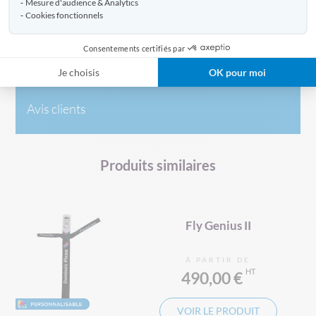
Caractéristiques
Mesure d'audience & Analytics
Cookies fonctionnels
Consentements certifiés par
Livraison
Je choisis
OK pour moi
Avis clients
Produits similaires
Fly Genius II
À PARTIR DE
490,00 €
VOIR LE PRODUIT