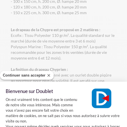
- 100 x 150 cm, h. 200 cm, Ø. hampe 20 mm
- 120 x 180 cm, h. 200 cm, Ø. hampe 20 mm
- 150 x 225 cm, h. 300 cm, Ø. hampe 25 mm
Le drapeau de la Chypre est proposé en 2 matières :
Ecofix : Tissu Polyester 110 gr/m². La qualité standard sur le
marché (durée de vie moyenne entre 3 et 6 mois)
Polyspun Marine : Tissu Polyester 150 gr/m². La qualité
recommandée pour les zones très ventées (durée de vie
moyenne entre 6 et 12 mois).
La finition du drapeau Chyprien :
Le drapeau est confectionné avec un ourlet double piqûre
Continuer sans accepter
au pourtour pour plus de solidité. Il est agrafé sur une
hampe en bois gainée bleue avec une pointe dorée.
Bienvenue sur Doublet
Plateforme de Gestion du Consentement
Comment installer le drapeau de la Chypre sur une façade?
On est vraiment très content que le contenu
de notre site vous intéresse. Mais comme
Vous voulez installer un drapeau Chyprien sur votre façade?
vous n'avez pas encore fait votre choix en
Rien de plus simple, il suffit fixer sur votre mur un porte-
matière de cookies, on ne sait pas si vous nous autorisez à suivre votre
drapeaux en acier dans le quel vous pourrez introduire la
visite ou non.
hampe de votre drapeau.
Vous pouvez même décider quels services vous nous autorisez à lancer.