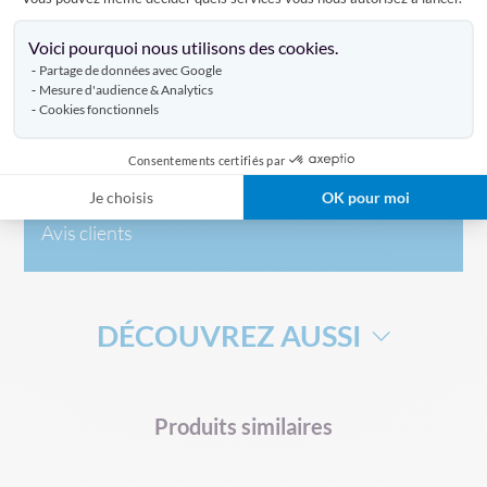
Axeptio consent
Voici pourquoi nous utilisons des cookies.
Caractéristiques
Partage de données avec Google
Mesure d'audience & Analytics
Cookies fonctionnels
Livraison
Consentements certifiés par
Je choisis
OK pour moi
Avis clients
DÉCOUVREZ AUSSI
DRAPEAU DE SUPPORTERS
HAMPE POUR DRAPEAU
Produits similaires