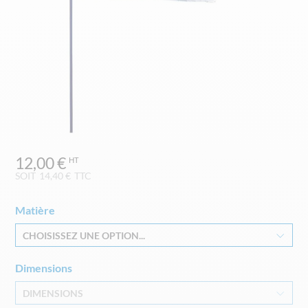
Skip
12,00 €
to
the
SOIT
14,40 €
TTC
beginning
of
Matière
the
images
CHOISISSEZ UNE OPTION...
gallery
Dimensions
DIMENSIONS