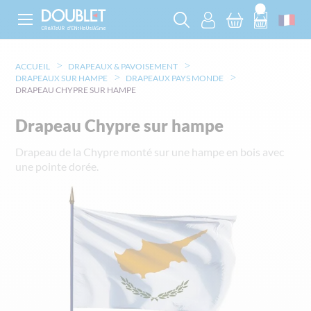
ACCUEIL
DRAPEAUX & PAVOISEMENT
DRAPEAUX SUR HAMPE
DRAPEAUX PAYS MONDE
DRAPEAU CHYPRE SUR HAMPE
Drapeau Chypre sur hampe
Drapeau de la Chypre monté sur une hampe en bois avec
une pointe dorée.
Skip
to
the
end
of
the
images
gallery