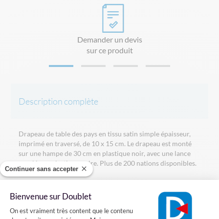
Demander un devis
sur ce produit
Description complète
Drapeau de table des pays en tissu satin simple épaisseur,
imprimé en traversé, de 10 x 15 cm. Le drapeau est monté
sur une hampe de 30 cm en plastique noir, avec une lance
moulée en plastique noire. Plus de 200 nations disponibles.
Continuer sans accepter
Drapeau vendu à l'unité avec sa hampe. Socle 1 drapeau
uniquement vendu en option.
Bienvenue sur Doublet
Plateforme de Gestion du Consentement
On est vraiment très content que le contenu
Dimensions :