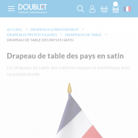
ACCUEIL
DRAPEAUX & PAVOISEMENT
DRAPEAUX PROTOCOLAIRES
DRAPEAUX DE TABLE
DRAPEAU DE TABLE DES PAYS EN SATIN
Drapeau de table des pays en satin
Un drapeau de table des nations soyeux et esthétique avec
sa pointe dorée.
Skip
to
the
end
of
the
images
gallery