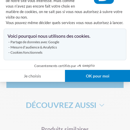
de notre site vous intéresse. Mais comme
Drapeau : 10 x 15 cm
vous n'avez pas encore fait votre choix en
Hauteur hampe : 30 cm
matière de cookies, on ne sait pas si vous nous autorisez à suivre votre
Diamètre hampe : 5 mm
visite ou non.
Vous pouvez même décider quels services vous nous autorisez à lancer.
Axeptio consent
Caractéristiques
Voici pourquoi nous utilisons des cookies.
Partage de données avec Google
Mesure d'audience & Analytics
Cookies fonctionnels
Livraison
Consentements certifiés par
Je choisis
OK pour moi
Avis clients
DÉCOUVREZ AUSSI
DRAPEAU DE SUPPORTERS
HAMPE POUR DRAPEAU
Produits similaires