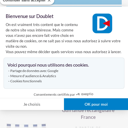
Continuer sans accepter
Bienvenue sur Doublet
Livraison
Plateforme de Gestion du Consentement
On est vraiment très content que le contenu
de notre site vous intéresse. Mais comme
vous n'avez pas encore fait votre choix en
Avis clients
matière de cookies, on ne sait pas si vous nous autorisez à suivre votre
visite ou non.
Vous pouvez même décider quels services vous nous autorisez à lancer.
Axeptio consent
DÉCOUVREZ AUSSI
Voici pourquoi nous utilisons des cookies.
Partage de données avec Google
Mesure d'audience & Analytics
Cookies fonctionnels
GUIRLANDE PAYS
GUIRLANDES DES PROVINCES
Produits similaires
GUIRLANDE DRAPEAU
Consentements certifiés par
GUIRLANDE DRAPEAU FRANCAIS
Je choisis
OK pour moi
Guirlande rectangulaire
GUIRLANDE SUR MESURE
France
GUIRLANDE PERSONNALISÉE
À PARTIR DE