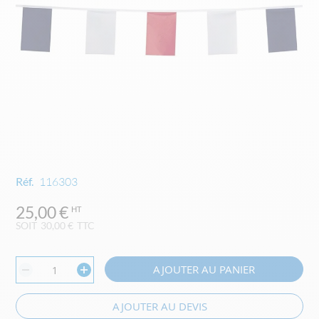
Skip
Réf.
116303
to
the
25,00 €
beginning
SOIT
30,00 €
TTC
of
the
images
AJOUTER AU PANIER
gallery
AJOUTER AU DEVIS