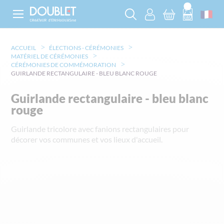
ACCUEIL
ÉLECTIONS - CÉRÉMONIES
MATÉRIEL DE CÉRÉMONIES
CÉRÉMONIES DE COMMÉMORATION
GUIRLANDE RECTANGULAIRE - BLEU BLANC ROUGE
Guirlande rectangulaire - bleu blanc
rouge
Guirlande tricolore avec fanions rectangulaires pour
décorer vos communes et vos lieux d'accueil.
Skip
to
the
end
of
the
images
gallery