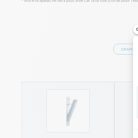
- votre drapeau ne sera plus volé car la drisse (corde pour rele
DRAPEAU
ond