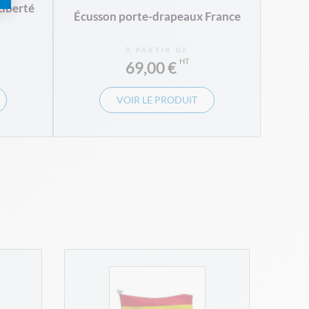
Liberté
Écusson porte-drapeaux France
À PARTIR DE
69,00 €
VOIR LE PRODUIT
Dr