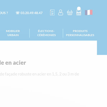
US ?
☏ 03.20.49.48.47
MOBILIER
ÉLECTIONS -
PRODUITS
URBAIN
CÉRÉMONIES
PERSONNALISABLES
e en acier
de façade robuste en acier en 1,5, 2 ou 3 m de