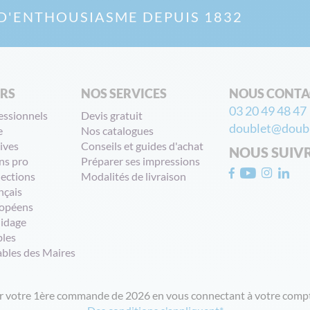
D'ENTHOUSIASME DEPUIS 1832
ERS
NOS SERVICES
NOUS CONTA
03 20 49 48 47
essionnels
Devis gratuit
doublet@doubl
e
Nos catalogues
ives
Conseils et guides d'achat
NOUS SUIV
ns pro
Préparer ses impressions
lections
Modalités de livraison
nçais
opéens
uidage
bles
ables des Maires
ur votre 1ère commande de 2026 en vous connectant à votre compt