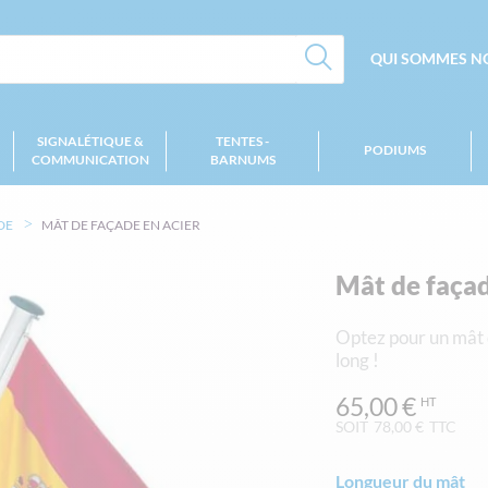
QUI SOMMES NO
SIGNALÉTIQUE &
TENTES -
PODIUMS
COMMUNICATION
BARNUMS
DE
MÂT DE FAÇADE EN ACIER
Mât de façad
Optez pour un mât 
long !
65,00 €
SOIT
78,00 €
TTC
Longueur du mât