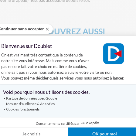
ver le drapeau) n'est pas accessible depuis le sol.
DÉCOUVREZ AUSSI
Continuer sans accepter
Bienvenue sur Doublet
 DE SUPPORTERS
MÂT TÉLÉSCOPIQUE POUR DRAPEAU
MAT O
Plateforme de Gestion du Consentement :
On est vraiment très content que le contenu de
notre site vous intéresse. Mais comme vous n'avez
Produits similaires
pas encore fait votre choix en matière de cookies,
on ne sait pas si vous nous autorisez à suivre votre visite ou non.
Vous pouvez même décider quels services vous nous autorisez à lancer.
Axeptio consent
Voici pourquoi nous utilisons des cookies.
Partage de données avec Google
Mesure d'audience & Analytics
Cookies fonctionnels
Consentements certifiés par
Je choisis
OK pour moi