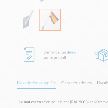
Skip
to
the
beginning
Demander un
devis
of
sur ce produit
the
images
gallery
Description complète
Caractéristiques
Livra
Le mât est en acier laqué blanc (RAL 9003) de 40 mm de