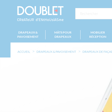
DRAPEAUX &
MÂTS POUR
MOBILIER
PAVOISEMENT
DRAPEAUX
RÉCEPTION
ACCUEIL
DRAPEAUX & PAVOISEMENT
DRAPEAUX DE FAÇA
Skip
to
the
end
of
the
images
gallery