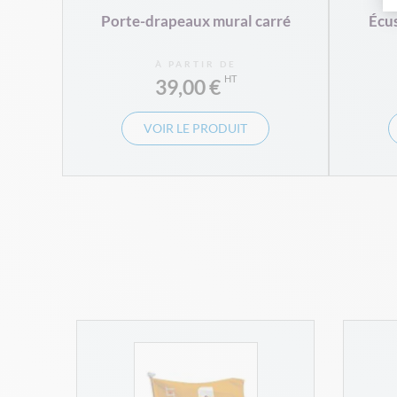
Porte-drapeaux mural carré
Écu
À PARTIR DE
39,00 €
VOIR LE PRODUIT
mât