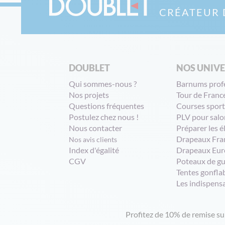
CRÉATEUR 
DOUBLET
NOS UNIV
Qui sommes-nous ?
Barnums prof
Nos projets
Tour de Franc
Questions fréquentes
Courses sport
Postulez chez nous !
PLV pour salo
Nous contacter
Préparer les é
Drapeaux Fra
Nos avis clients
Index d'égalité
Drapeaux Eur
CGV
Poteaux de g
Tentes gonfla
Les indispens
Profitez de 10% de remise s