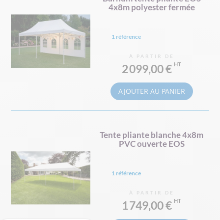
4x8m polyester fermée
1 référence
À PARTIR DE
2 099,00 €
AJOUTER AU PANIER
Tente pliante blanche 4x8m
PVC ouverte EOS
1 référence
À PARTIR DE
1 749,00 €