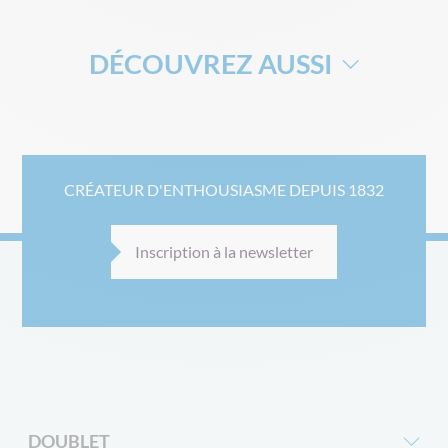
DÉCOUVREZ AUSSI
BARNUM 2X2
BARNUM 3X3
BARNUM 3X6
BARNUM 4X4
BARNUM 4X6
BARNUM 5X5
CRÉATEUR D'ENTHOUSIASME DEPUIS 1832
BARNUM 3X4.5
TOUS LES BARNUMS
TENTES À USAGE OCCASIONNEL
Inscription à la newsletter
TENTES À USAGE INTENSIF
DOUBLET