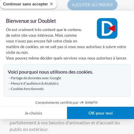
Continuer sans accepter
AJOUTER AU PANIER
Bienvenue sur Doublet
Plateforme de Gestion du Consentement
On est vraiment très content que le contenu
de notre site vous intéresse. Mais comme
vous n'avez pas encore fait votre choix en
matière de cookies, on ne sait pas si vous nous autorisez à suivre votre
Une tente pliante professionnelle
visite ou non.
pour de grands espaces
Vous pouvez même décider quels services vous nous autorisez à lancer.
Axeptio consent
Conformes à la
norme CTS37
pour l'accueil du public,
Voici pourquoi nous utilisons des cookies.
nos barnums pros 4x8 permettent d'accueillir un grand
Partage de données avec Google
nombre de personne en toute sécurité avec son grand
Mesure d'audience & Analytics
Cookies fonctionnels
espace.
Malgré leurs grandes dimensions, ces
tentes pliantes de
32m²
sont complètement modulables. Proposées en
Consentements certifiés par
polyester pour plus de légèreté
, ou en
PVC pour plus
Je choisis
OK pour moi
de résistance
, notamment à la pluie, elles répondront
parfaitement à vos besoins d'animation et d'accueil du
public en extérieur.