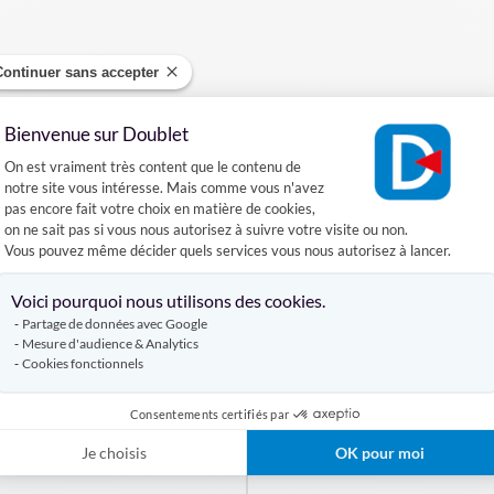
Continuer sans accepter
Bienvenue sur Doublet
Plateforme de Gestion du Consentement :
On est vraiment très content que le contenu de
Produits similaires
notre site vous intéresse. Mais comme vous n'avez
pas encore fait votre choix en matière de cookies,
on ne sait pas si vous nous autorisez à suivre votre visite ou non.
Vous pouvez même décider quels services vous nous autorisez à lancer.
Axeptio consent
Voici pourquoi nous utilisons des cookies.
Partage de données avec Google
Mesure d'audience & Analytics
Cookies fonctionnels
Consentements certifiés par
Tente Gonflable Arak-5 d
te gonflable Arak 5x5m
Je choisis
OK pour moi
8m