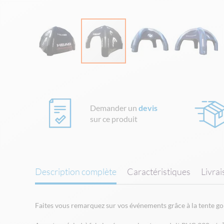
Skip
to
the
beginning
Demander un
devis
of
sur ce produit
the
images
gallery
Description complète
Caractéristiques
Livra
Faites vous remarquez sur vos événements grâce à la tente gon