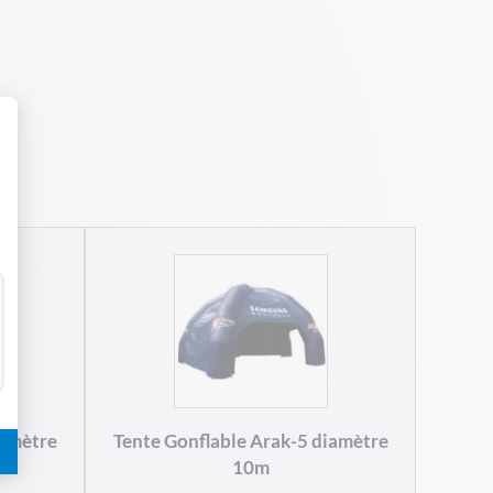
 Personnalisez vos Options
iamètre
Tente Gonflable Arak-5 diamètre
10m