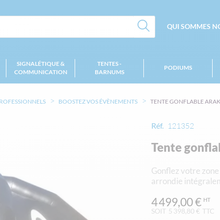
QUI SOMMES NO
SIGNALÉTIQUE &
TENTES -
PODIUMS
COMMUNICATION
BARNUMS
PROFESSIONNELS
BOOSTEZ VOS ÉVÈNEMENTS
TENTE GONFLABLE ARA
Réf.
121352
Tente gonfl
Gonflez votre zone 
arrondie intégrale
4 499,00 €
SOIT
5 398,80 €
TTC