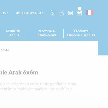
US ?
☏ 03.20.49.48.47
MOBILIER
ÉLECTIONS -
PRODUITS
URBAIN
CÉRÉMONIES
PERSONNALISABLES
K 6X6M
able Arak 6x6m
d'accueil grâce à cette tente gonflable Arak
ment imprimable et munie d'une soufflerie.