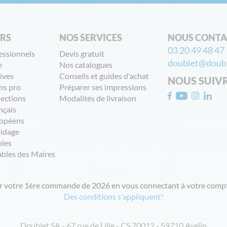
ERS
NOS SERVICES
NOUS CONTA
03 20 49 48 47
essionnels
Devis gratuit
doublet@doubl
e
Nos catalogues
ives
Conseils et guides d'achat
NOUS SUIV
ns pro
Préparer ses impressions
lections
Modalités de livraison
nçais
opéens
uidage
bles
ables des Maires
ur votre 1ère commande de 2026 en vous connectant à votre compt
Des conditions s'appliquent*
Doublet SA - 67 rue de Lille - CS 70012 - 59710 Avelin