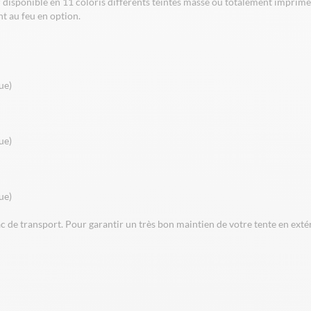
isponible en 11 coloris différents teintés masse ou totalement imprimée à
nt au feu en option.
ue)
ue)
ue)
sac de transport. Pour garantir un très bon maintien de votre tente en ext