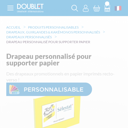
ACCUEIL
PRODUITS PERSONNALISABLES
DRAPEAUX, GUIRLANDES & KAKÉMONOS PERSONNALISÉS
DRAPEAUX PERSONNALISÉS
DRAPEAU PERSONNALISÉ POUR SUPPORTER PAPIER
Drapeau personnalisé pour
supporter papier
Des drapeaux promotionnels en papier imprimés recto-
verso !
Skip
to
the
end
of
the
images
gallery