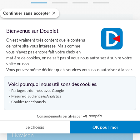
Continuer sans accepter
Description complète
Bienvenue sur Doublet
Plateforme de Gestion du Consentement
On est vraiment très content que le contenu
de notre site vous intéresse. Mais comme
Drapeau à main personnalisé à votre image, confectionné
vous n'avez pas encore fait votre choix en
en papier recto-verso, (130gr/m²).
matière de cookies, on ne sait pas si vous nous autorisez à suivre votre
visite ou non.
Le drapeau est proposé en deux tailles :
Vous pouvez même décider quels services vous nous autorisez à lancer.
- 15 x 21 cm avec une hampe de 40 cm (PVC)
Axeptio consent
- 20 x 28 cm avec une hampe de 40 cm (PVC)
Voici pourquoi nous utilisons des cookies.
Disponible en petites et moyennes quantités.
Partage de données avec Google
Mesure d'audience & Analytics
Cookies fonctionnels
Caractéristiques
Consentements certifiés par
Je choisis
OK pour moi
Livraison