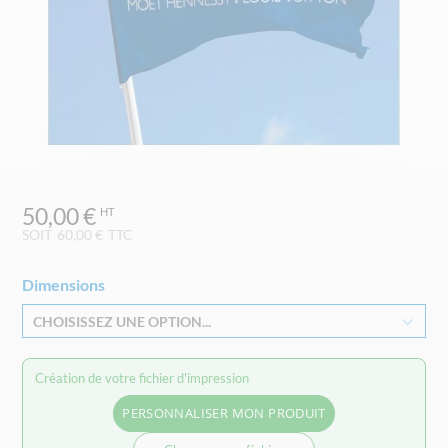
Skip
50,00 €
to
the
SOIT
60,00 €
TTC
beginning
of
Dimensions
the
images
CHOISISSEZ UNE OPTION...
gallery
Création de votre fichier d'impression
PERSONNALISER MON PRODUIT