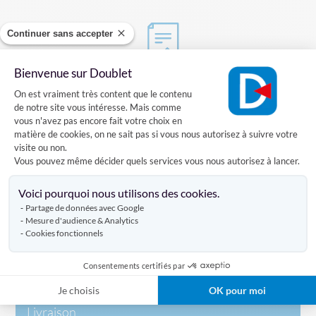
Continuer sans accepter
Bienvenue sur Doublet
Demander un devis
Plateforme de Gestion du Consentement
sur ce produit
On est vraiment très content que le contenu
de notre site vous intéresse. Mais comme
vous n'avez pas encore fait votre choix en
matière de cookies, on ne sait pas si vous nous autorisez à suivre votre
visite ou non.
Vous pouvez même décider quels services vous nous autorisez à lancer.
Description complète
Axeptio consent
Voici pourquoi nous utilisons des cookies.
Partage de données avec Google
Produit test 2
Mesure d'audience & Analytics
Cookies fonctionnels
Caractéristiques
Consentements certifiés par
Je choisis
OK pour moi
Livraison