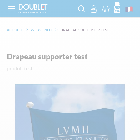
ACCUEIL
WEB2PRINT
DRAPEAU SUPPORTER TEST
Drapeau supporter test
produit test
Skip
to
the
end
of
the
images
gallery