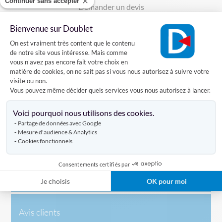
Continuer sans accepter
Demander un devis
sur ce produit
Bienvenue sur Doublet
Plateforme de Gestion du Consentement
On est vraiment très content que le contenu
de notre site vous intéresse. Mais comme
vous n'avez pas encore fait votre choix en
Description complète
matière de cookies, on ne sait pas si vous nous autorisez à suivre votre
visite ou non.
Vous pouvez même décider quels services vous nous autorisez à lancer.
Axeptio consent
Produit test 2
Voici pourquoi nous utilisons des cookies.
Partage de données avec Google
Mesure d'audience & Analytics
Caractéristiques
Cookies fonctionnels
Consentements certifiés par
Livraison
Je choisis
OK pour moi
Avis clients