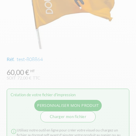
Skip
Réf.
test-808864
to
the
60,00 €
beginning
SOIT
72,00 €
TTC
of
the
images
Création de votre fichier d'impression
gallery
PERSONNALISER MON PRODUIT
Charger mon fichier
Utilisez notre outil en ligne pour créer votre visuel ou chargez un
fichier au format pdf avant d'ajouter votre produit au panier ou au