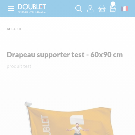
ACCUEIL
Drapeau supporter test - 60x90 cm
produit test
Skip
to
the
end
of
the
images
gallery