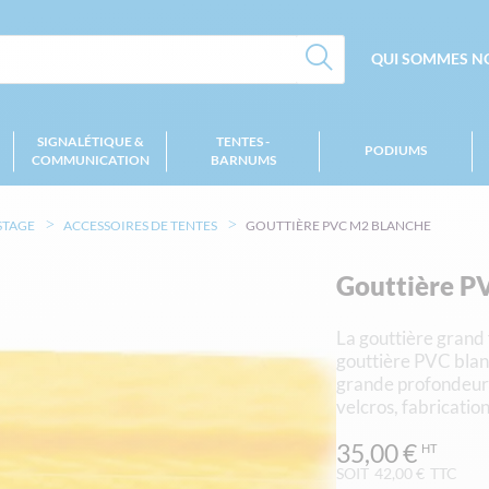
QUI SOMMES NO
SIGNALÉTIQUE &
TENTES -
PODIUMS
COMMUNICATION
BARNUMS
ESTAGE
ACCESSOIRES DE TENTES
GOUTTIÈRE PVC M2 BLANCHE
Gouttière P
La gouttière grand 
gouttière PVC blanc
grande profondeur o
velcros, fabricatio
35,00 €
SOIT
42,00 €
TTC