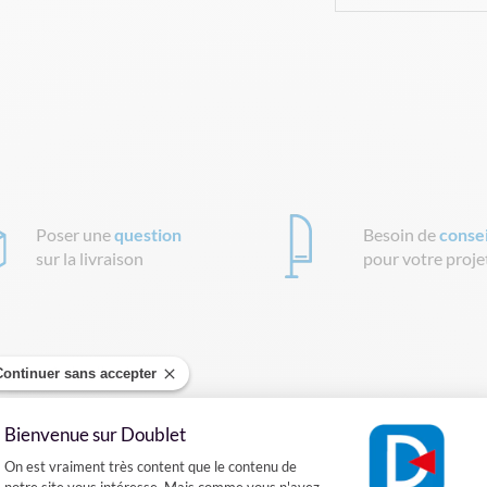
Poser une
question
Besoin de
consei
sur la livraison
pour votre proje
ison
Avis clients
Continuer sans accepter
Bienvenue sur Doublet
Plateforme de Gestion du Consentement :
ntre Tentes Pliantes
On est vraiment très content que le contenu de