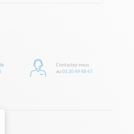
ls
Contactez-nous
t
au
03 20 49 48 47
 Personnalisez vos Options