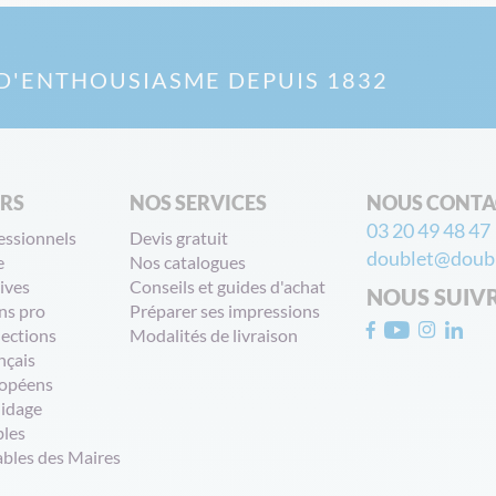
D'ENTHOUSIASME DEPUIS 1832
ERS
NOS SERVICES
NOUS CONTA
03 20 49 48 47
essionnels
Devis gratuit
doublet@doubl
e
Nos catalogues
ives
Conseils et guides d'achat
NOUS SUIV
ns pro
Préparer ses impressions
lections
Modalités de livraison
nçais
opéens
uidage
bles
ables des Maires