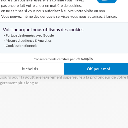
notre site vous intéresse. Mais comme vous n'avez
pas encore fait votre choix en matière de cookies,
 autres versions — la longueur supérieure lui permet de couvrir les jonc
on ne sait pas si vous nous autorisez à suivre votre visite ou non.
Vous pouvez même décider quels services vous nous autorisez à lancer.
Axeptio consent
Voici pourquoi nous utilisons des cookies.
Partage de données avec Google
Mesure d'audience & Analytics
Cookies fonctionnels
Consentements certifiés par
| Coloris : Blanc | Fixation : Velcros
Je choisis
OK pour moi
toujours pour la gouttière légèrement supérieure à la profondeur de votre 
égèrement plus longue.