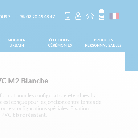
US ?
☏ 03.20.49.48.47
MOBILIER
ÉLECTIONS -
PRODUITS
URBAIN
CÉRÉMONIES
PERSONNALISABLES
VC M2 Blanche
format pour les configurations étendues. La
 est conçue pour les jonctions entre tentes de
u les configurations spéciales. Fixation
n PVC blanc résistant.