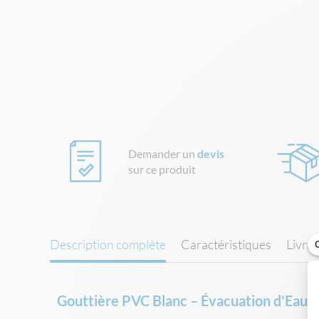
Skip
to
the
beginning
of
the
images
gallery
Demander un
devis
sur ce produit
Description complète
Caractéristiques
Livra
Gouttière PVC Blanc – Évacuation d'Eau e