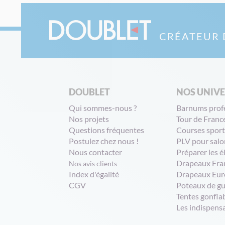
CRÉATEUR 
DOUBLET
NOS UNIV
Qui sommes-nous ?
Barnums prof
Nos projets
Tour de Franc
Questions fréquentes
Courses sport
Postulez chez nous !
PLV pour salo
Nous contacter
Préparer les é
Drapeaux Fra
Nos avis clients
Index d'égalité
Drapeaux Eur
CGV
Poteaux de g
Tentes gonfla
Les indispens