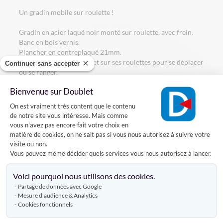
Un gradin mobile sur roulette !
Gradin en acier laqué noir monté sur roulette, avec frein.
Banc en bois vernis.
Plancher en contreplaqué 21mm.
Par basculement, il se met sur ses roulettes pour se déplacer
Continuer sans accepter
ou se ranger.
En fonction de votre configuration, il convient de mettre des
Bienvenue sur Doublet
lisses de côté et/ou arrière pour prévenir d'éventuelles
Plateforme de Gestion du Consentement
chutes.
On est vraiment très content que le contenu
de notre site vous intéresse. Mais comme
vous n'avez pas encore fait votre choix en
Caractéristiques
matière de cookies, on ne sait pas si vous nous autorisez à suivre votre
visite ou non.
Vous pouvez même décider quels services vous nous autorisez à lancer.
Axeptio consent
Livraison
Voici pourquoi nous utilisons des cookies.
Partage de données avec Google
Mesure d'audience & Analytics
Cookies fonctionnels
Avis clients