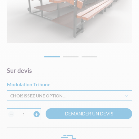
Skip
Sur devis
to
the
Modulation Tribune
beginning
of
CHOISISSEZ UNE OPTION...
the
images
gallery
DEMANDER UN DEVIS