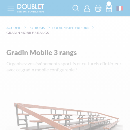
ACCUEIL
PODIUMS
PODIUMS INTÉRIEURS
GRADIN MOBILE 3 RANGS
Gradin Mobile 3 rangs
Organisez vos événements sportifs et culturels d'intérieur
avec ce gradin mobile configurable !
Skip
to
the
end
of
the
images
gallery