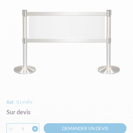
of
the
images
gallery
Skip
Réf.
819989
to
Sur devis
the
beginning
of
DEMANDER UN DEVIS
the