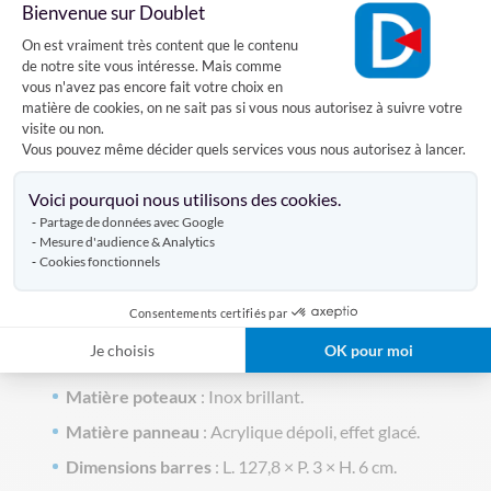
Bienvenue sur Doublet
panneau acrylique dépoli effet glacé pour un
Plateforme de Gestion du Consentement
On est vraiment très content que le contenu
rendu haut de gamme.
de notre site vous intéresse. Mais comme
Panneau personnalisable
: Adhésif visuel sur
vous n'avez pas encore fait votre choix en
mesure pour signalétique, communication
matière de cookies, on ne sait pas si vous nous autorisez à suivre votre
visite ou non.
ouidentité de marque.
Vous pouvez même décider quels services vous nous autorisez à lancer.
Grande surface d'expression
: Panneau 120 × 73
Axeptio consent
cm, visible et lisible depuis une file d'attente.
Voici pourquoi nous utilisons des cookies.
Partage de données avec Google
Kit complet
: 2 poteaux + 2 barres métalliques + 1
Mesure d'audience & Analytics
panneau rigide, prêt à installer.
Cookies fonctionnels
Polyvalent
: Aéroports, gares, hôtels, musées,
banques, espaces d'accueil institutionnels.
Consentements certifiés par
Je choisis
OK pour moi
Caractéristiques techniques
Matière poteaux
: Inox brillant.
Matière panneau
: Acrylique dépoli, effet glacé.
Dimensions barres
: L. 127,8 × P. 3 × H. 6 cm.