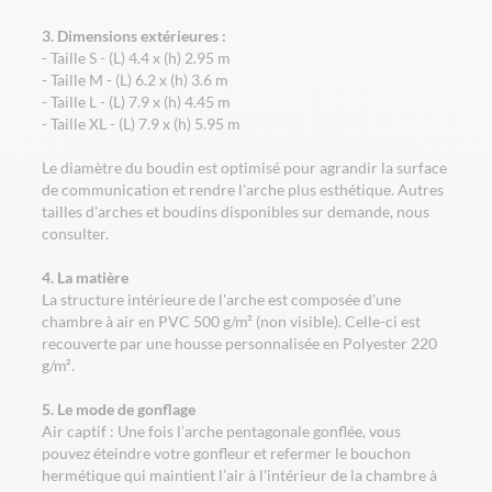
3. Dimensions extérieures :
- Taille S - (L) 4.4 x (h) 2.95 m
- Taille M - (L) 6.2 x (h) 3.6 m
- Taille L - (L) 7.9 x (h) 4.45 m
- Taille XL - (L) 7.9 x (h) 5.95 m
Le diamètre du boudin est optimisé pour agrandir la surface
de communication et rendre l'arche plus esthétique. Autres
tailles d'arches et boudins disponibles sur demande, nous
consulter.
4. La matière
La structure intérieure de l'arche est composée d'une
chambre à air en PVC 500 g/m² (non visible). Celle-ci est
recouverte par une housse personnalisée en Polyester 220
g/m².
5. Le mode de gonflage
Air captif : Une fois l’arche pentagonale gonflée, vous
pouvez éteindre votre gonfleur et refermer le bouchon
hermétique qui maintient l’air à l'intérieur de la chambre à