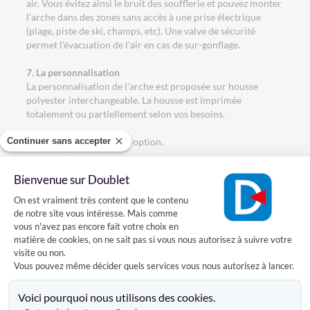
air. Vous évitez ainsi le bruit des soufflerie et pouvez monter
l'arche dans des zones sans accès à une prise électrique
(plage, piste de ski, champs, etc). Une valve de sécurité
permet l'évacuation de l'air en cas de sur-gonflage.
7. La personnalisation
La personnalisation de l'arche est proposée sur housse
polyester interchangeable. La housse est imprimée
totalement ou partiellement selon vos besoins.
Continuer sans accepter
Classement au feu B1 en option.
8. Housse interchangeable
Bienvenue sur Doublet
L'arche est livrée avec sa housse interchangeable fermement
Plateforme de Gestion du Consentement
fixée sur la structure grâce à une fermeture éclaire discrète.
On est vraiment très content que le contenu
Si besoin, la housse peut être changée facilement.
de notre site vous intéresse. Mais comme
vous n'avez pas encore fait votre choix en
9. Haubanage et lestage
matière de cookies, on ne sait pas si vous nous autorisez à suivre votre
Il est conseillé d'haubaner l'arche grâce au kit de fixation
visite ou non.
Vous pouvez même décider quels services vous nous autorisez à lancer.
fourni. Un lestage peut également être ajouté (en option)
pour immobiliser les pieds de l'arche au sol. Les lests se
Axeptio consent
fixent directement sous les pieds de l'arche. Deux lests sont
Voici pourquoi nous utilisons des cookies.
nécessaires (un lest par pied) pour une arche. Voir
Lest pour