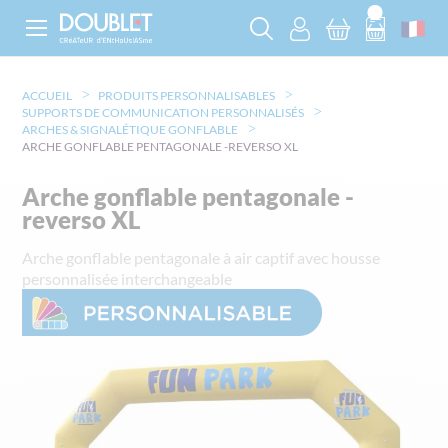
ACCUEIL
PRODUITS PERSONNALISABLES
SUPPORTS DE COMMUNICATION PERSONNALISÉS
ARCHES & SIGNALÉTIQUE GONFLABLE
ARCHE GONFLABLE PENTAGONALE -REVERSO XL
Arche gonflable pentagonale -
reverso XL
Arche gonflable pentagonale à air captif avec housse
personnalisée interchangeable
Skip
to
the
end
of
the
images
gallery