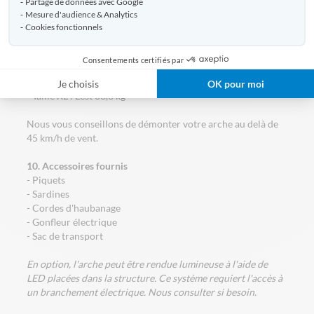
Partage de données avec Google
arche gonflable Reverso
.
Mesure d'audience & Analytics
Cookies fonctionnels
Lests conseillés selon la taille :
- Taille S : Lest 9,3 kg
Consentements certifiés par
- Taille M : Lest 17 kg
- Taille L : Lest 36,6 kg
Je choisis
OK pour moi
- Taille XL : Lest 36,6 kg
Nous vous conseillons de démonter votre arche au delà de
45 km/h de vent.
10. Accessoires fournis
- Piquets
- Sardines
- Cordes d'haubanage
- Gonfleur électrique
- Sac de transport
En option, l'arche peut être rendue lumineuse à l'aide de
LED placées dans la structure. Ce système requiert l'accès à
un branchement électrique. Nous consulter si besoin.