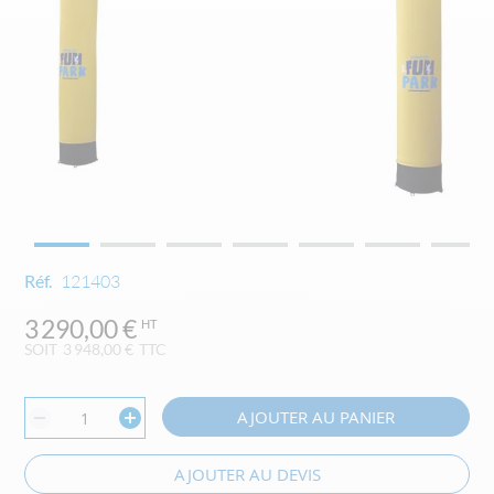
Skip
Réf.
121403
to
the
3 290,00 €
beginning
SOIT
3 948,00 €
TTC
of
the
images
AJOUTER AU PANIER
gallery
AJOUTER AU DEVIS