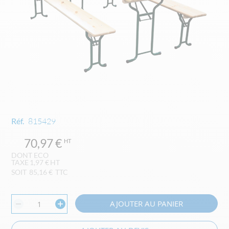
Skip
Réf.
815429
to
the
70,97 €
beginning
of
1,97 €
the
SOIT
85,16 €
TTC
images
gallery
AJOUTER AU PANIER