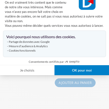
Plateforme de Gestion du Consentement
On est vraiment très content que le contenu
Avis clients
de notre site vous intéresse. Mais comme
vous n'avez pas encore fait votre choix en
matière de cookies, on ne sait pas si vous nous autorisez à suivre votre
visite ou non.
Vous pouvez même décider quels services vous nous autorisez à lancer.
Produits similaires
Axeptio consent
Voici pourquoi nous utilisons des cookies.
Partage de données avec Google
Banc pliant Duralight 175 x 23
Mesure d'audience & Analytics
cm
Cookies fonctionnels
À PARTIR DE
Consentements certifiés par
67,03 €
Je choisis
OK pour moi
2,03 €
AJOUTER AU PANIER