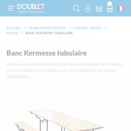
ACCUEIL
MOBILIER RÉCEPTION
CHAISES - BANCS
BANCS
BANC KERMESSE TUBULAIRE
Banc Kermesse tubulaire
Retrouvez une version économique du mobilier Kermesse.
Ce banc pliant est parfait pour vos réceptions et autres
animations.
Skip
to
the
end
of
the
images
gallery