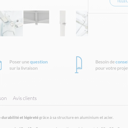
TÉLÉ
Poser une
question
Besoin de
consei
sur la livraison
pour votre proje
ison
Avis clients
e
durabilité et légèreté
grâce à sa structure en aluminium et acier.