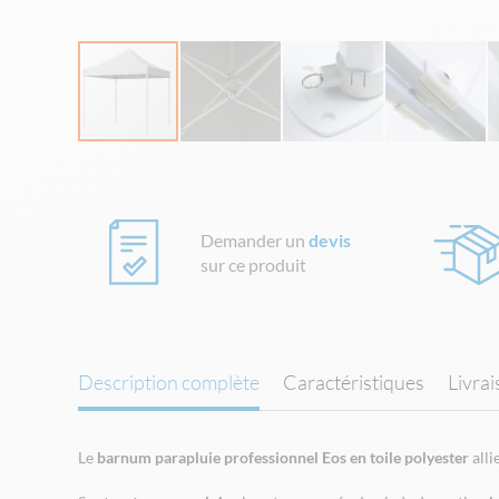
Skip
to
the
beginning
Demander un
devis
of
sur ce produit
the
images
gallery
Description complète
Caractéristiques
Livra
Le
barnum parapluie professionnel Eos en toile polyester
alli