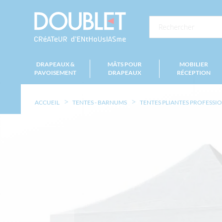
DRAPEAUX &
MÂTS POUR
MOBILIER
PAVOISEMENT
DRAPEAUX
RÉCEPTION
ACCUEIL
TENTES - BARNUMS
TENTES PLIANTES PROFESSI
Skip
to
the
end
of
the
images
gallery