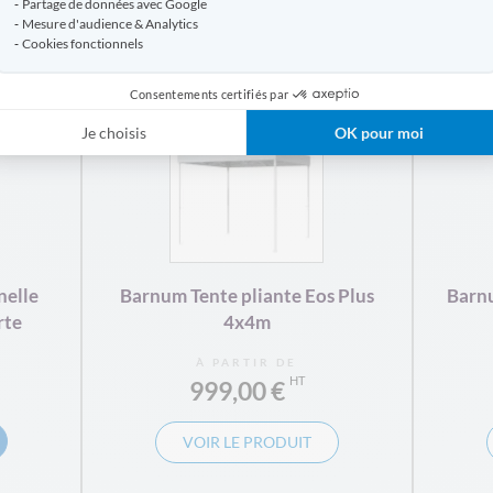
Partage de données avec Google
Mesure d'audience & Analytics
Produits similaires
Cookies fonctionnels
Consentements certifiés par
Je choisis
OK pour moi
nelle
Barnum Tente pliante Eos Plus
Barn
rte
4x4m
À PARTIR DE
999,00 €
VOIR LE PRODUIT