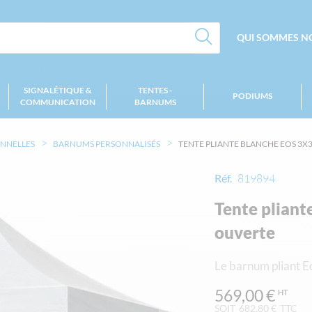
QUI SOMMES NO
SIGNALÉTIQUE &
TENTES -
PODIUMS
COMMUNICATION
BARNUMS
ONNELLES
BARNUMS PERSONNALISÉS
TENTE PLIANTE BLANCHE EOS 3X
Réf.
819894
Tente plian
ouverte
Le barnum pliant Eo
569,00 €
SOIT
682,80 €
TTC