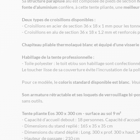
Sa
structure parapluie
alu est composée de pieds de section
h
fonte d'aluminium
confère, à cette tente pliante, une
meilleur
Deux types de croisillons disponibles :
- Croisillons en acier de section 36 x 18 x 1 mm pour les ton
- Croisillons en alu de section 36 x 18 x 1.2 mm et renforcé
Chapiteau pliable thermolaqué blanc et équipé d'une visserie 
Habillage de la tente professionnelle :
- Toile polyester : le toit et/ou son habillage sont confection
Le toucher lisse de sa couverture évite l'incrustation de la pol
Pour ce modèle, le
coloris standard disponible est blanc
.
Veui
Son armature rétractable et ses loquets de verrouillage bi-po
sans outils.
Tente pliante Eos 300 x 300 cm - surface au sol 9 m²
- Capacité d'accueil debout : 18 personnes. Capacité d'accueil
- Dimensions du stand replié : 165 x 35 x 35 cm
- Dimensions du stand déplié : Long. 300 x prof. 300 x haut. 
- Hauteur de passage : 210 cm