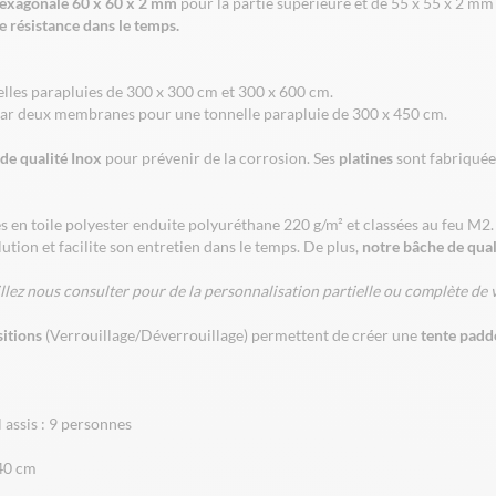
exagonale 60 x 60 x 2 mm
pour la partie supérieure et de 55 x 55 x 2 mm p
e résistance dans le temps.
nelles parapluies de 300 x 300 cm et 300 x 600 cm.
s par deux membranes pour une tonnelle parapluie de 300 x 450 cm.
de qualité Inox
pour prévenir de la corrosion. Ses
platines
sont fabriquée
nés en toile polyester enduite polyuréthane 220 g/m² et classées au feu M2. 
lution et facilite son entretien dans le temps. De plus,
notre bâche de qua
llez nous consulter pour de la personnalisation partielle ou complète de v
sitions
(Verrouillage/Déverrouillage) permettent de créer une
tente padd
 assis : 9 personnes
340 cm