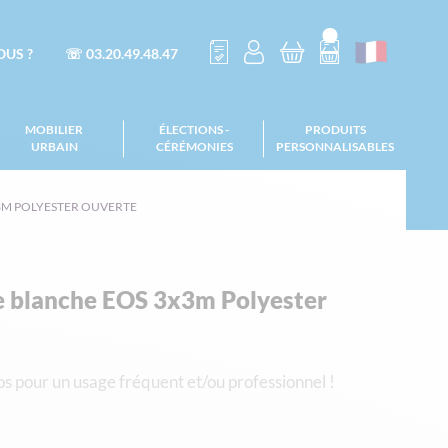
US ?
☏ 03.20.49.48.47
MOBILIER
ÉLECTIONS -
PRODUITS
URBAIN
CÉRÉMONIES
PERSONNALISABLES
3M POLYESTER OUVERTE
te blanche EOS 3x3m Polyester
s pour un usage fréquent et/ou professionnel !