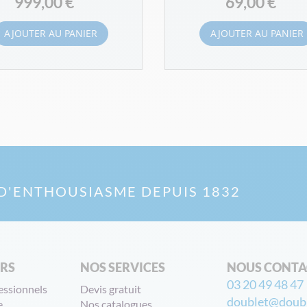
999,00 €
69,00 €
AJOUTER AU PANIER
AJOUTER AU PANIER
D'ENTHOUSIASME DEPUIS 1832
ERS
NOS SERVICES
NOUS CONTA
03 20 49 48 47
essionnels
Devis gratuit
doublet@doubl
e
Nos catalogues