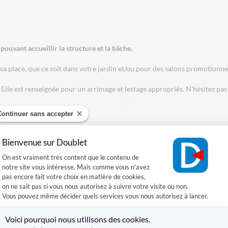
ouvant accueillir la structure et la bâche.
sa place, que ce soit dans votre jardin et/ou pour des salons promotionnel
. Elle est renseignée pour un arrimage et lestage appropriés. N'hésitez pa
Continuer sans accepter
ment. Vous pouvez retrouver l'ensemble des lests et haubans
ici
ainsi que 
Bienvenue sur Doublet
ols plans et durs, à l'abri d'obstacles et où la prise au vent est réduite.
Plateforme de Gestion du Consentement :
On est vraiment très content que le contenu de
lisation.
notre site vous intéresse. Mais comme vous n'avez
pas encore fait votre choix en matière de cookies,
 les structures au niveau des connecteurs d'angles inférieurs.
on ne sait pas si vous nous autorisez à suivre votre visite ou non.
Vous pouvez même décider quels services vous nous autorisez à lancer.
ent votre tente lorsque les bâches ont subis des intempéries pluvieux. I
Axeptio consent
Voici pourquoi nous utilisons des cookies.