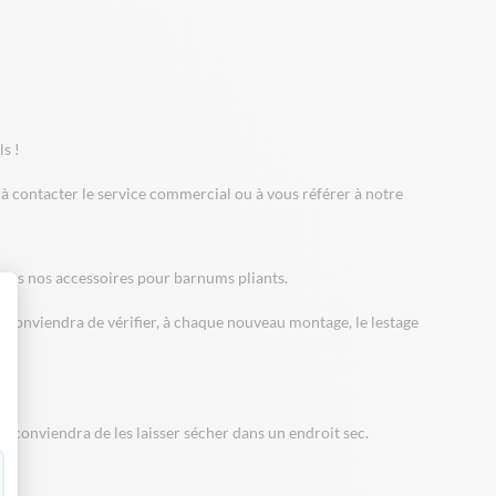
s !
s à contacter le service commercial ou à vous référer
à notre
tous nos
accessoires
pour barnums pliants.
 Il conviendra de vérifier, à chaque nouveau montage, le lestage
 Personnalisez vos Options
l conviendra de les laisser sécher dans un endroit sec.