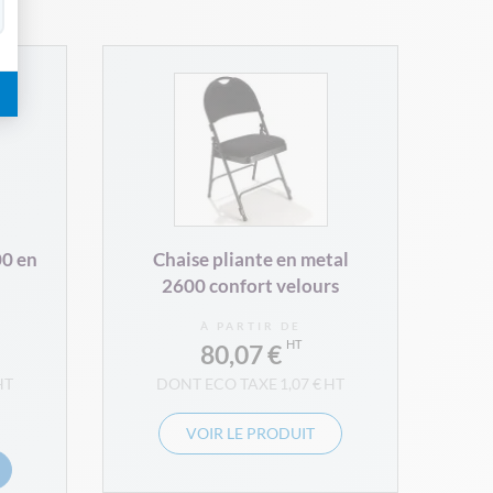
C
00 en
Chaise pliante en metal
2600 confort velours
À PARTIR DE
80,07 €
1,07 €
VOIR LE PRODUIT