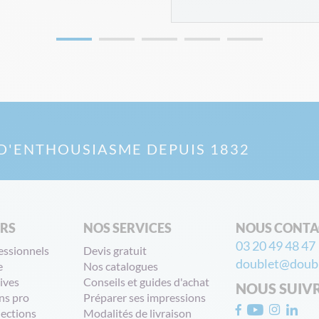
D'ENTHOUSIASME DEPUIS 1832
ERS
NOS SERVICES
NOUS CONTA
03 20 49 48 47
essionnels
Devis gratuit
doublet@doubl
e
Nos catalogues
ives
Conseils et guides d'achat
NOUS SUIV
ns pro
Préparer ses impressions
lections
Modalités de livraison