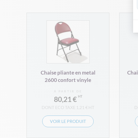
ue
Chaise pliante en metal
Chai
2600 confort vinyle
À PARTIR DE
80,21 €
1,21 €
VOIR LE PRODUIT