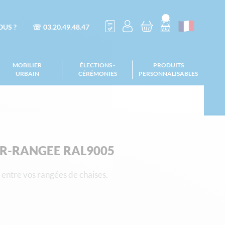
US ?
☏ 03.20.49.48.47
MOBILIER
ÉLECTIONS -
PRODUITS
URBAIN
CÉRÉMONIES
PERSONNALISABLES
ER-RANGEE RAL9005
 entre vos rangées de chaises.