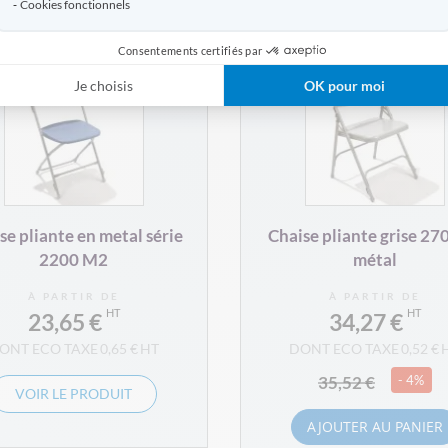
Cookies fonctionnels
Consentements certifiés par
Je choisis
OK pour moi
se pliante en metal série
Chaise pliante grise 27
2200 M2
métal
À PARTIR DE
À PARTIR DE
23,65 €
34,27 €
0,65 €
0,52 €
35,52 €
- 4%
VOIR LE PRODUIT
AJOUTER AU PANIER