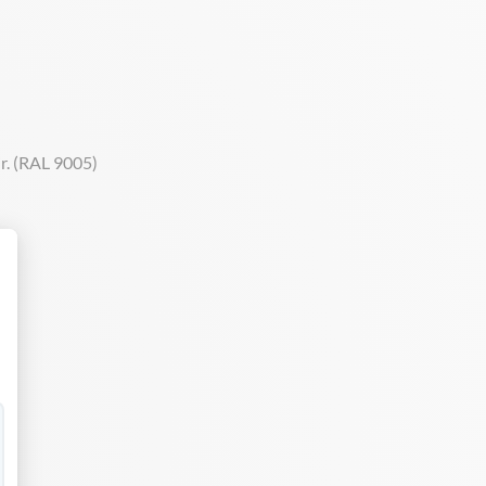
ir. (RAL 9005)
 Personnalisez vos Options