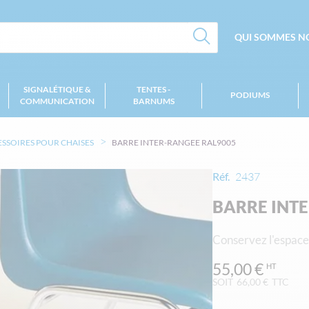
QUI SOMMES NO
SIGNALÉTIQUE &
TENTES -
PODIUMS
COMMUNICATION
BARNUMS
SSOIRES POUR CHAISES
BARRE INTER-RANGEE RAL9005
Réf.
2437
BARRE INT
Conservez l'espace
55,00 €
SOIT
66,00 €
TTC