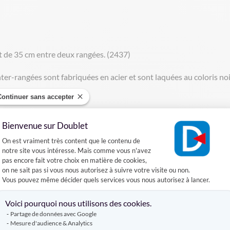
 de 35 cm entre deux rangées. (2437)
nter-rangées sont fabriquées en acier et sont laquées au coloris no
Continuer sans accepter
Bienvenue sur Doublet
DÉCOUVREZ AUSSI
Plateforme de Gestion du Consentement :
On est vraiment très content que le contenu de
notre site vous intéresse. Mais comme vous n'avez
pas encore fait votre choix en matière de cookies,
CHAISE COLLECTIVITÉ
CHAISE DE RÉUNION
on ne sait pas si vous nous autorisez à suivre votre visite ou non.
Vous pouvez même décider quels services vous nous autorisez à lancer.
Axeptio consent
Voici pourquoi nous utilisons des cookies.
Partage de données avec Google
Mesure d'audience & Analytics
Produits complémentaires