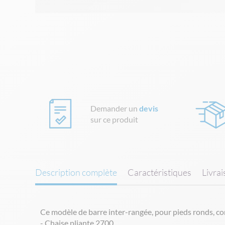
Skip
to
the
beginning
of
the
images
gallery
Demander un
devis
sur ce produit
Description complète
Caractéristiques
Livra
Ce modèle de barre inter-rangée, pour pieds ronds, c
- Chaise pliante 2700