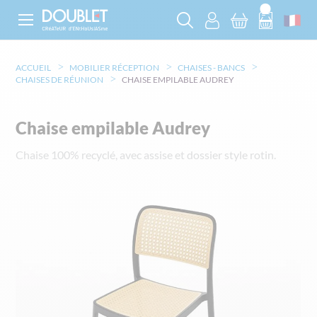
ACCUEIL
MOBILIER RÉCEPTION
CHAISES - BANCS
CHAISES DE RÉUNION
CHAISE EMPILABLE AUDREY
Chaise empilable Audrey
Chaise 100% recyclé, avec assise et dossier style rotin.
Skip
to
the
end
of
the
images
gallery