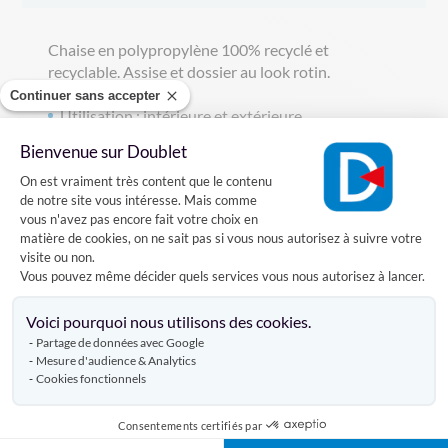
Chaise en polypropylène 100% recyclé et
recyclable. Assise et dossier au look rotin.
Continuer sans accepter
Utilisation : intérieure et extérieure.
Classement au feu M4.
Bienvenue sur Doublet
Plateforme de Gestion du Consentement
Empilable par 10 pièces.
On est vraiment très content que le contenu
de notre site vous intéresse. Mais comme
Facile à nettoyer et légère: 3 kg.
vous n'avez pas encore fait votre choix en
matière de cookies, on ne sait pas si vous nous autorisez à suivre votre
Dim : l 48 x p 44 x h 80 cm.
visite ou non.
Largeur d'assise 42 cm.
Vous pouvez même décider quels services vous nous autorisez à lancer.
Axeptio consent
Voici pourquoi nous utilisons des cookies.
Partage de données avec Google
Mesure d'audience & Analytics
Caractéristiques
Cookies fonctionnels
Consentements certifiés par
Livraison