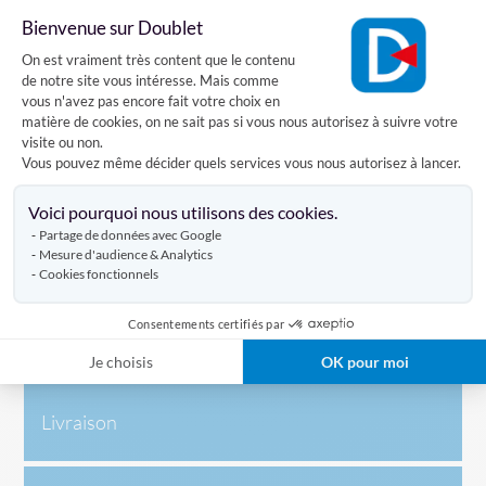
Design sobre et professionnel :
s’intègre dans tous les
Bienvenue sur Doublet
environnements intérieurs.
Plateforme de Gestion du Consentement
On est vraiment très content que le contenu
Dimensions :
de notre site vous intéresse. Mais comme
vous n'avez pas encore fait votre choix en
Largeur :
70 cm
matière de cookies, on ne sait pas si vous nous autorisez à suivre votre
Hauteur :
100 cm
visite ou non.
Vous pouvez même décider quels services vous nous autorisez à lancer.
Idéal pour :
Axeptio consent
Collectivités (mairies, écoles, bibliothèques)
Voici pourquoi nous utilisons des cookies.
Entreprises (réunions, accueils, événements internes)
Partage de données avec Google
Associations (expositions, campagnes d'information,
Mesure d'audience & Analytics
événements locaux)
Cookies fonctionnels
Consentements certifiés par
Caractéristiques
Je choisis
OK pour moi
Livraison