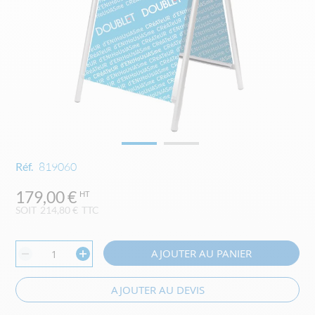
Skip
Réf.
819060
to
the
179,00 €
beginning
SOIT
214,80 €
TTC
of
the
images
AJOUTER AU PANIER
gallery
AJOUTER AU DEVIS