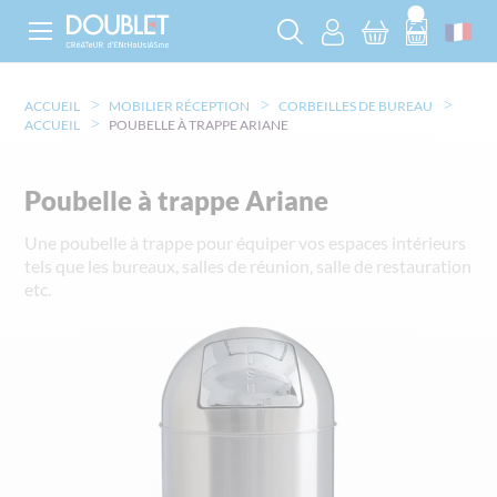
ACCUEIL
MOBILIER RÉCEPTION
CORBEILLES DE BUREAU
ACCUEIL
POUBELLE À TRAPPE ARIANE
Poubelle à trappe Ariane
Une poubelle à trappe pour équiper vos espaces intérieurs
tels que les bureaux, salles de réunion, salle de restauration
etc.
Skip
to
the
end
of
the
images
gallery