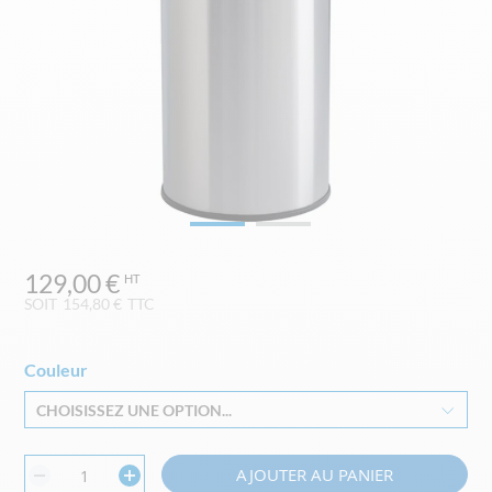
Skip
129,00 €
to
the
SOIT
154,80 €
TTC
beginning
of
the
Couleur
images
CHOISISSEZ UNE OPTION...
gallery
AJOUTER AU PANIER