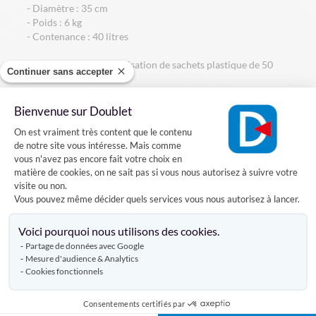
- Diamètre : 35 cm
- Poids : 6 kg
- Contenance : 40 litres
Nous préconisons l'utilisation de sachets plastique de 50
Continuer sans accepter
litres.
Bienvenue sur Doublet
Plateforme de Gestion du Consentement
Caractéristiques
On est vraiment très content que le contenu
de notre site vous intéresse. Mais comme
vous n'avez pas encore fait votre choix en
matière de cookies, on ne sait pas si vous nous autorisez à suivre votre
Livraison
visite ou non.
Vous pouvez même décider quels services vous nous autorisez à lancer.
Axeptio consent
Voici pourquoi nous utilisons des cookies.
Avis clients
Partage de données avec Google
Mesure d'audience & Analytics
Cookies fonctionnels
DÉCOUVREZ AUSSI
Consentements certifiés par