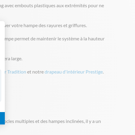
ng avec embouts plastiques aux extrémités pour ne
server votre hampe des rayures et griffures.
 Personnalisez vos Options
a hampe permet de maintenir le système à la hauteur
sera large.
eur Tradition
et notre
drapeau d'intérieur Prestige
.
s socles multiples et des hampes inclinées, il y a un