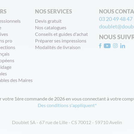
ERS
NOS SERVICES
NOUS CONTA
03 20 49 48 47
essionnels
Devis gratuit
doublet@doubl
e
Nos catalogues
ives
Conseils et guides d'achat
NOUS SUIV
ns pro
Préparer ses impressions
lections
Modalités de livraison
nçais
opéens
uidage
bles
ables des Maires
ur votre 1ère commande de 2026 en vous connectant à votre compt
Des conditions s'appliquent*
Doublet SA - 67 rue de Lille - CS 70012 - 59710 Avelin