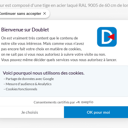
ur est composé d'une tige en acier laqué RAL 9005 de 60 cm de lo
Continuer sans accepter
illir le drapeau et dispose d'un velcro doux à l'intérieur pour pré
Bienvenue sur Doublet
Plateforme de Gestion du Consentement :
e vis de serrage avec embout protecteur pour ne pas poinçonner l
On est vraiment très content que le contenu de
notre site vous intéresse. Mais comme vous n'avez
pas encore fait votre choix en matière de cookies,
on ne sait pas si vous nous autorisez à suivre votre visite ou non.
us le système est positionné haut, plus le déploiement du drapeau 
Vous pouvez même décider quels services vous nous autorisez à lancer.
d'intérieur est compatible uniquement avec notre
drapeau d'intéri
Axeptio consent
Voici pourquoi nous utilisons des cookies.
Partage de données avec Google
Mesure d'audience & Analytics
Cookies fonctionnels
Consentements certifiés par
Je choisis
OK pour moi
s verticales et droites (non inclinées). En cas d'utilisation avec de