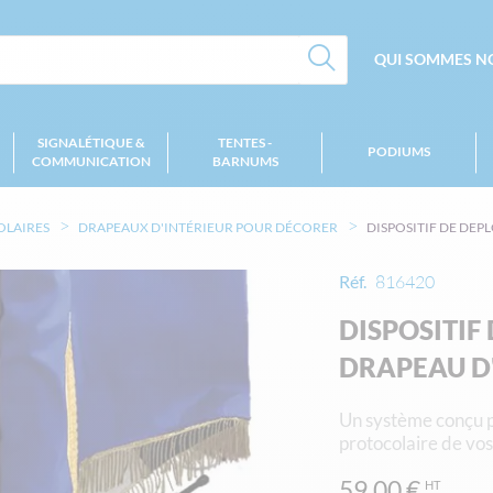
QUI SOMMES NO
SIGNALÉTIQUE &
TENTES -
PODIUMS
COMMUNICATION
BARNUMS
OLAIRES
DRAPEAUX D'INTÉRIEUR POUR DÉCORER
DISPOSITIF DE DE
Réf.
816420
DISPOSITIF
DRAPEAU D
Un système conçu p
protocolaire de vos
59,00 €