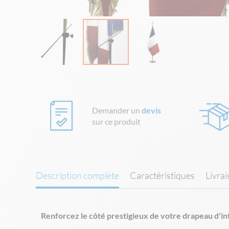
Skip
to
the
beginning
Demander un
devis
of
sur ce produit
the
images
gallery
Description complète
Caractéristiques
Livra
Renforcez le côté prestigieux de votre drapeau d'i