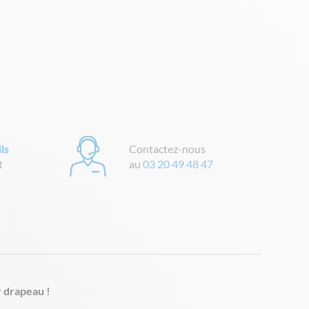
ls
Contactez-nous
t
au
03 20 49 48 47
r drapeau !