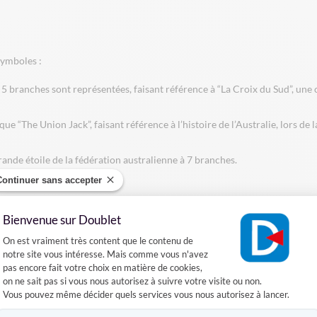
symboles :
à 5 branches sont représentées, faisant référence à “La Croix du Sud”, une
 “The Union Jack”, faisant référence à l’histoire de l’Australie, lors de
ande étoile de la fédération australienne à 7 branches.
Continuer sans accepter
Bienvenue sur Doublet
Plateforme de Gestion du Consentement :
On est vraiment très content que le contenu de
notre site vous intéresse. Mais comme vous n'avez
ent les États australiens (le Queensland, la Nouvelle-Galles du Sud, le Vict
pas encore fait votre choix en matière de cookies,
res de l’Australie (le Territoire de la capitale australienne et le Territoir
on ne sait pas si vous nous autorisez à suivre votre visite ou non.
Vous pouvez même décider quels services vous nous autorisez à lancer.
Axeptio consent