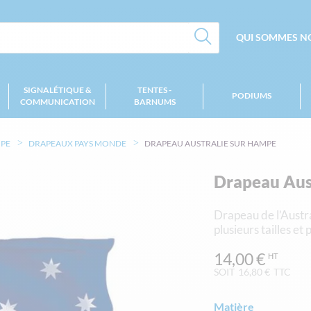
QUI SOMMES NO
SIGNALÉTIQUE &
TENTES -
PODIUMS
COMMUNICATION
BARNUMS
MPE
DRAPEAUX PAYS MONDE
DRAPEAU AUSTRALIE SUR HAMPE
Drapeau Aus
Drapeau de l’Austra
plusieurs tailles et
14,00 €
SOIT
16,80 €
TTC
Matière