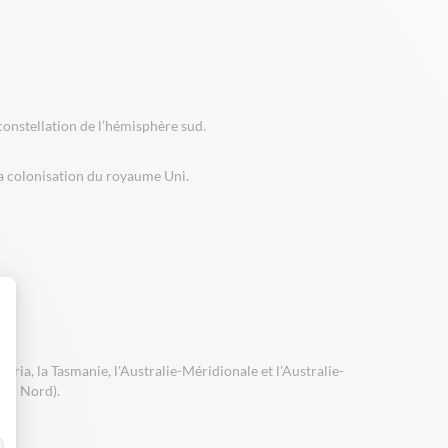
 constellation de l’hémisphère sud.
 la colonisation du royaume Uni.
 Personnalisez vos Options
oria, la Tasmanie, l'Australie-Méridionale et l'Australie-
e du Nord).