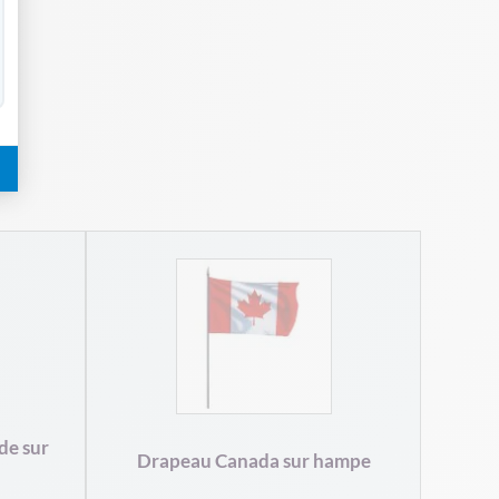
Drap
de sur
Drapeau Canada sur hampe