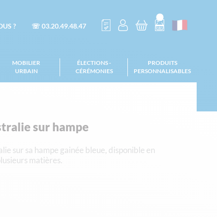
US ?
☏ 03.20.49.48.47
MOBILIER
ÉLECTIONS -
PRODUITS
URBAIN
CÉRÉMONIES
PERSONNALISABLES
tralie sur hampe
lie sur sa hampe gainée bleue, disponible en
 plusieurs matières.