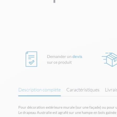
Skip
to
the
beginning
of
the
images
gallery
Demander un
devis
sur ce produit
Description complète
Caractéristiques
Livra
Pour décoration extérieure murale (sur une façade) ou pour ut
Le drapeau Australie est agrafé sur une hampe en bois gainée 