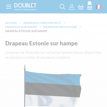
ACCUEIL
DRAPEAUX & PAVOISEMENT
DRAPEAUX SUR HAMPE
DRAPEAUX PAYS MONDE
DRAPEAU ESTONIE SUR HAMPE
Drapeau Estonie sur hampe
Drapeau de l'Estonie sur sa hampe gainée bleue, disponible
en plusieurs tailles et plusieurs matières.
Skip
to
the
end
of
the
images
gallery