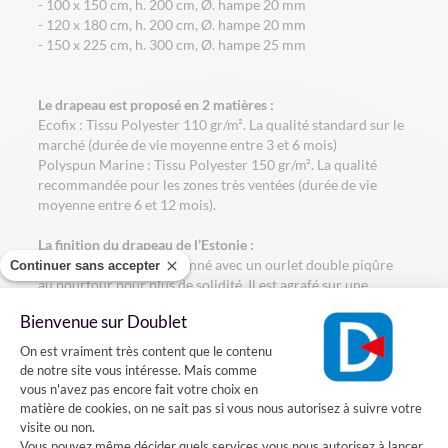
- 100 x 150 cm, h. 200 cm, Ø. hampe 20 mm
- 120 x 180 cm, h. 200 cm, Ø. hampe 20 mm
- 150 x 225 cm, h. 300 cm, Ø. hampe 25 mm
Le drapeau est proposé en 2 matières :
Ecofix : Tissu Polyester 110 gr/m². La qualité standard sur le
marché (durée de vie moyenne entre 3 et 6 mois)
Polyspun Marine : Tissu Polyester 150 gr/m². La qualité
recommandée pour les zones très ventées (durée de vie
moyenne entre 6 et 12 mois).
La finition du drapeau de l’Estonie :
Le drapeau est confectionné avec un ourlet double piqûre
Continuer sans accepter
au pourtour pour plus de solidité. Il est agrafé sur une
hampe en bois gainée bleue avec une pointe dorée.
Bienvenue sur Doublet
Plateforme de Gestion du Consentement
Comment installer le drapeau de l'Estonie sur une façade?
On est vraiment très content que le contenu
de notre site vous intéresse. Mais comme
Vous voulez installer un drapeau estonien sur votre façade?
vous n'avez pas encore fait votre choix en
Rien de plus simple, il suffit fixer sur votre mur un porte-
matière de cookies, on ne sait pas si vous nous autorisez à suivre votre
drapeaux en acier dans lequel vous pourrez introduire la
visite ou non.
hampe de votre drapeau.
Vous pouvez même décider quels services vous nous autorisez à lancer.