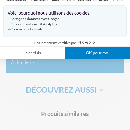
Axeptio consent
Voici pourquoi nous utilisons des cookies.
Caractéristiques
Partage de données avec Google
Mesure d'audience & Analytics
Cookies fonctionnels
Livraison
Consentements certifiés par
Je choisis
OK pour moi
Avis clients
DÉCOUVREZ AUSSI
DRAPEAU DE SUPPORTERS
HAMPE POUR DRAPEAU
Produits similaires