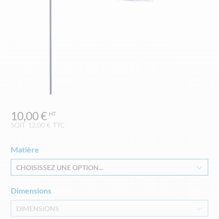
Skip
10,00 €
to
the
SOIT
12,00 €
TTC
beginning
of
Matière
the
images
CHOISISSEZ UNE OPTION...
gallery
Dimensions
DIMENSIONS