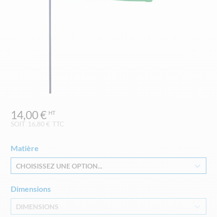
Skip
14,00 €
to
the
SOIT
16,80 €
TTC
beginning
of
Matière
the
images
CHOISISSEZ UNE OPTION...
gallery
Dimensions
DIMENSIONS