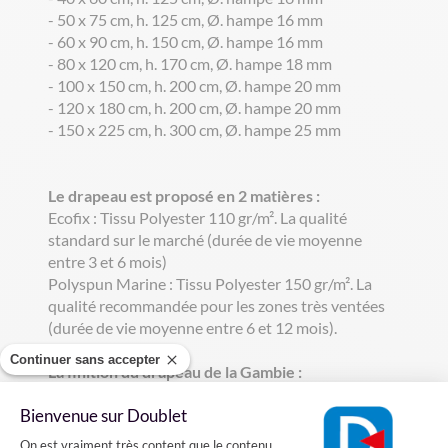
- 50 x 75 cm, h. 125 cm, Ø. hampe 16 mm
- 60 x 90 cm, h. 150 cm, Ø. hampe 16 mm
- 80 x 120 cm, h. 170 cm, Ø. hampe 18 mm
- 100 x 150 cm, h. 200 cm, Ø. hampe 20 mm
- 120 x 180 cm, h. 200 cm, Ø. hampe 20 mm
- 150 x 225 cm, h. 300 cm, Ø. hampe 25 mm
Le drapeau est proposé en 2 matières :
Ecofix : Tissu Polyester 110 gr/m². La qualité
standard sur le marché (durée de vie moyenne
entre 3 et 6 mois)
Polyspun Marine : Tissu Polyester 150 gr/m². La
qualité recommandée pour les zones très ventées
(durée de vie moyenne entre 6 et 12 mois).
Continuer sans accepter
La finition du drapeau de la Gambie :
Le drapeau est confectionné avec un ourlet double
Bienvenue sur Doublet
piqûre au pourtour pour plus de solidité. Il est
Plateforme de Gestion du Consentement
agrafé sur une hampe en bois gainée bleue avec une
On est vraiment très content que le contenu