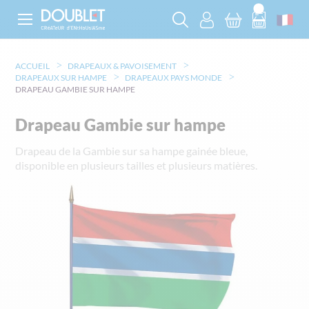
ACCUEIL
DRAPEAUX & PAVOISEMENT
DRAPEAUX SUR HAMPE
DRAPEAUX PAYS MONDE
DRAPEAU GAMBIE SUR HAMPE
Drapeau Gambie sur hampe
Drapeau de la Gambie sur sa hampe gainée bleue,
disponible en plusieurs tailles et plusieurs matières.
Skip
to
the
end
of
the
images
gallery