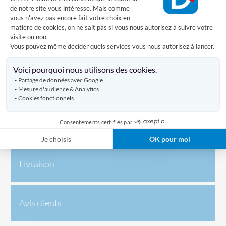
pointe dorée. Le drapeau de
Gambie-Buissau
est
de notre site vous intéresse. Mais comme
également disponible.
vous n'avez pas encore fait votre choix en
matière de cookies, on ne sait pas si vous nous autorisez à suivre votre
visite ou non.
Comment installer le drapeau de la Gambie sur une façade?
Vous pouvez même décider quels services vous nous autorisez à lancer.
Axeptio consent
Vous voulez installer un drapeau de la Gambie sur votre
Voici pourquoi nous utilisons des cookies.
façade? Rien de plus simple, il suffit fixer sur votre mur un
Partage de données avec Google
porte-drapeaux en acier dans le quel vous pourrez
Mesure d'audience & Analytics
introduire la hampe de votre drapeau.
Cookies fonctionnels
Consentements certifiés par
Caractéristiques
Je choisis
OK pour moi
Livraison
Avis clients