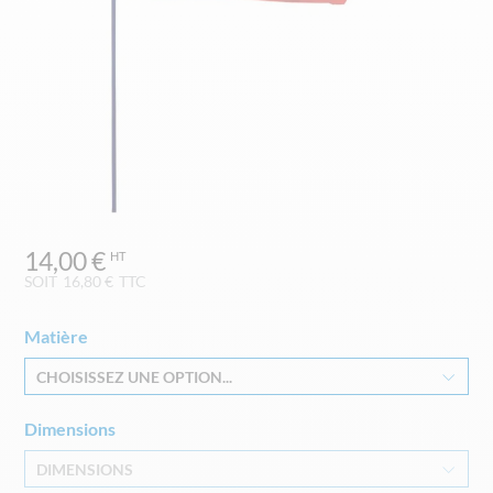
Skip
14,00 €
to
the
SOIT
16,80 €
TTC
beginning
of
Matière
the
images
CHOISISSEZ UNE OPTION...
gallery
Dimensions
DIMENSIONS