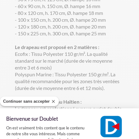
- 60 x 90 cm, h. 150 cm, Ø. hampe 16 mm
- 80 x 120 cm, h. 170 cm, Ø. hampe 18 mm
- 100 x 150 cm, h. 200 cm, Ø. hampe 20 mm
- 120 x 180 cm, h. 200 cm, Ø. hampe 20 mm
- 150 x 225 cm, h. 300 cm, Ø. hampe 25 mm
Le drapeau est proposé en 2 matières :
Ecofix : Tissu Polyester 110 gr/m². La qualité
standard sur le marché (durée de vie moyenne
entre 3 et 6 mois)
Polyspun Marine : Tissu Polyester 150 gr/m². La
qualité recommandée pour les zones très ventées
(durée de vie moyenne entre 6 et 12 mois).
La finition du drapeau Haïtien :
Continuer sans accepter
Le drapeau est confectionné avec un ourlet double
piqûre au pourtour pour plus de solidité. Il est
Bienvenue sur Doublet
agrafé sur une hampe en bois gainée bleue avec une
Plateforme de Gestion du Consentement
On est vraiment très content que le contenu
pointe dorée.
de notre site vous intéresse. Mais comme