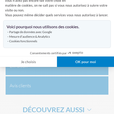
vous n'avez pas encore fait votre choix en
Comment installer le drapeau de Haiti sur une façade?
matière de cookies, on ne sait pas si vous nous autorisez à suivre votre
visite ou non.
Vous voulez installer un drapeau Haïtien sur votre façade?
Vous pouvez même décider quels services vous nous autorisez à lancer.
Rien de plus simple, il suffit fixer sur votre mur un porte-
Axeptio consent
drapeaux en acier dans lequel vous pourrez introduire la
Voici pourquoi nous utilisons des cookies.
hampe de votre drapeau.
Partage de données avec Google
Mesure d'audience & Analytics
Cookies fonctionnels
Caractéristiques
Consentements certifiés par
Je choisis
OK pour moi
Livraison
Avis clients
DÉCOUVREZ AUSSI