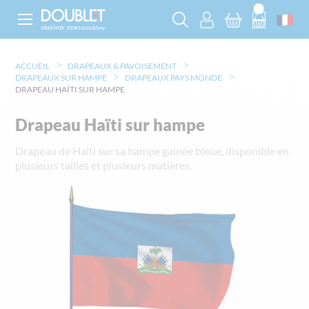
ACCUEIL
DRAPEAUX & PAVOISEMENT
DRAPEAUX SUR HAMPE
DRAPEAUX PAYS MONDE
DRAPEAU HAÏTI SUR HAMPE
Drapeau Haïti sur hampe
Drapeau de Haiti sur sa hampe gainée bleue, disponible en
plusieurs tailles et plusieurs matières.
Skip
to
the
end
of
the
images
gallery