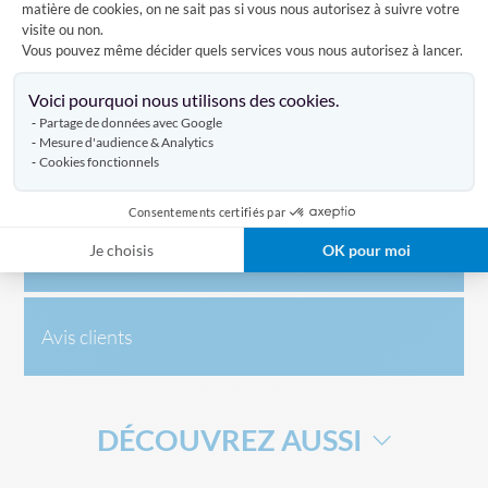
sur lequel se trouve une croix blanche dans laquelle est
matière de cookies, on ne sait pas si vous nous autorisez à suivre votre
visite ou non.
présente une seconde croix rouge. L'origine du drapeau est
Vous pouvez même décider quels services vous nous autorisez à lancer.
la croix scandinave du roi Danois Valdemar. Quelle est son
histoire ? Il aurait aperçu la foudre former une croix dans le
Axeptio consent
ciel lors d'une bataille.
Voici pourquoi nous utilisons des cookies.
Partage de données avec Google
Mesure d'audience & Analytics
Cookies fonctionnels
Caractéristiques
Consentements certifiés par
Je choisis
OK pour moi
Livraison
Avis clients
DÉCOUVREZ AUSSI