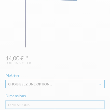
Skip
14,00 €
to
the
SOIT
16,80 €
TTC
beginning
of
Matière
the
images
CHOISISSEZ UNE OPTION...
gallery
Dimensions
DIMENSIONS