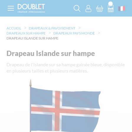
ACCUEIL
DRAPEAUX & PAVOISEMENT
DRAPEAUX SUR HAMPE
DRAPEAUX PAYS MONDE
DRAPEAU ISLANDE SUR HAMPE
Drapeau Islande sur hampe
Drapeau de l'Islande sur sa hampe gainée bleue, disponible
en plusieurs tailles et plusieurs matières.
Skip
to
the
end
of
the
images
gallery