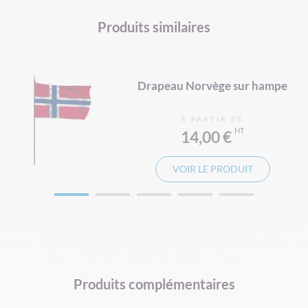
DRAPEAU DE SUPPORTERS
HAMPE DRAPEAU
Produits similaires
e
Drapeau Norvège sur hampe
À PARTIR DE
14,00 €
VOIR LE PRODUIT
Produits complémentaires