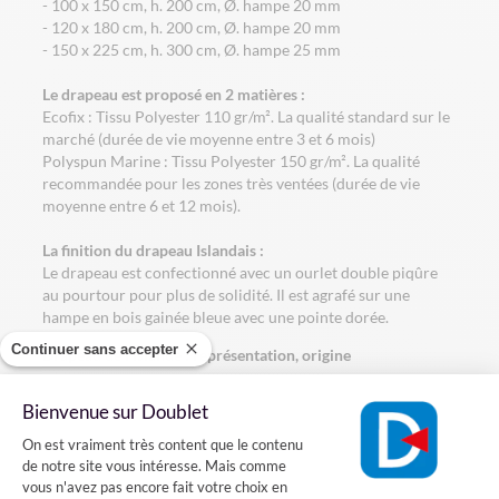
- 100 x 150 cm, h. 200 cm, Ø. hampe 20 mm
- 120 x 180 cm, h. 200 cm, Ø. hampe 20 mm
- 150 x 225 cm, h. 300 cm, Ø. hampe 25 mm
Le drapeau est proposé en 2 matières :
Ecofix : Tissu Polyester 110 gr/m². La qualité standard sur le
marché (durée de vie moyenne entre 3 et 6 mois)
Polyspun Marine : Tissu Polyester 150 gr/m². La qualité
recommandée pour les zones très ventées (durée de vie
moyenne entre 6 et 12 mois).
La finition du drapeau Islandais :
Le drapeau est confectionné avec un ourlet double piqûre
au pourtour pour plus de solidité. Il est agrafé sur une
hampe en bois gainée bleue avec une pointe dorée.
Continuer sans accepter
Drapeau de l'Islande : représentation, origine
Le drapeau Islandais est composé de 3 couleurs : bleu, rouge
Bienvenue sur Doublet
et blanc.
Plateforme de Gestion du Consentement
Les couleurs représentent la géographie du pays. Le rouge :
On est vraiment très content que le contenu
éruptions de lave volcans. Le blanc : glaciers et montagnes.
de notre site vous intéresse. Mais comme
Le bleu : le ciel, la mer et l'eau. Il est composé d'un fond bleu,
vous n'avez pas encore fait votre choix en