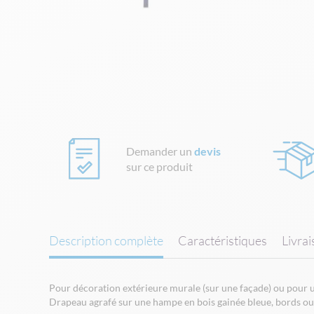
Skip
to
the
beginning
of
the
images
gallery
Demander un
devis
sur ce produit
Description complète
Caractéristiques
Livra
Pour décoration extérieure murale (sur une façade) ou pour ut
Drapeau agrafé sur une hampe en bois gainée bleue, bords ou