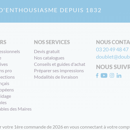
D'ENTHOUSIASME DEPUIS 1832
ERS
NOS SERVICES
NOUS CONTA
03 20 49 48 47
essionnels
Devis gratuit
doublet@doubl
e
Nos catalogues
ives
Conseils et guides d'achat
NOUS SUIV
ns pro
Préparer ses impressions
lections
Modalités de livraison
nçais
opéens
uidage
bles
ables des Maires
ur votre 1ère commande de 2026 en vous connectant à votre compt