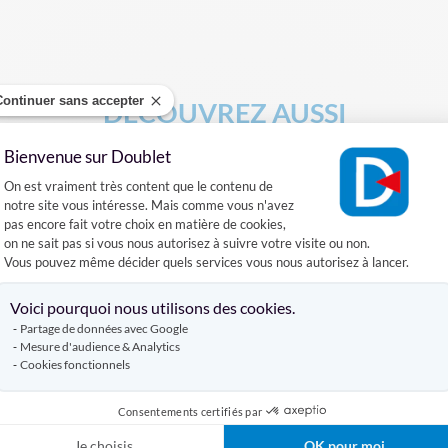
Continuer sans accepter
DÉCOUVREZ AUSSI
Bienvenue sur Doublet
DRAPEAU DE SUPPORTERS
HAMPE POUR DRAPEAU
Plateforme de Gestion du Consentement :
On est vraiment très content que le contenu de
notre site vous intéresse. Mais comme vous n'avez
pas encore fait votre choix en matière de cookies,
Produits similaires
on ne sait pas si vous nous autorisez à suivre votre visite ou non.
Vous pouvez même décider quels services vous nous autorisez à lancer.
Axeptio consent
Voici pourquoi nous utilisons des cookies.
Partage de données avec Google
Mesure d'audience & Analytics
Cookies fonctionnels
Consentements certifiés par
Je choisis
OK pour moi