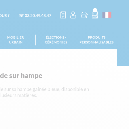
US ?
☏ 03.20.49.48.47
MOBILIER
ÉLECTIONS -
PRODUITS
URBAIN
CÉRÉMONIES
PERSONNALISABLES
de sur hampe
e sur sa hampe gainée bleue, disponible en
 plusieurs matières.