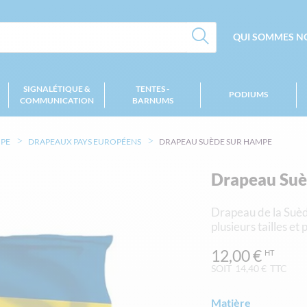
QUI SOMMES NO
SIGNALÉTIQUE &
TENTES -
PODIUMS
COMMUNICATION
BARNUMS
MPE
DRAPEAUX PAYS EUROPÉENS
DRAPEAU SUÈDE SUR HAMPE
Drapeau Suè
Drapeau de la Suèd
plusieurs tailles et
12,00 €
SOIT
14,40 €
TTC
Matière