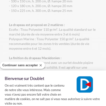
- 100 x 150 cm, h. 200 cm, Ø. hampe 20 mm
- 120 x 180 cm, h. 200 cm, Ø. hampe 20 mm
- 150 x 225 cm, h. 300 cm, Ø. hampe 25 mm
Le drapeau est proposé en 2 matières :
Ecofix : Tissu Polyester 110 gr/m². La qualité standard sur le
marché (durée de vie moyenne entre 3 et 6 mois)
Polyspun Marine : Tissu Polyester 150 gr/m². La qualité
recommandée pour les zones très ventées (durée de vie
moyenne entre 6 et 12 mois).
La finition du drapeau Macédonien :
Le drapeau est confectionné avec un ourlet double piqûre
Continuer sans accepter
au pourtour pour plus de solidité. Il est agrafé sur une
hampe en bois gainée bleue avec une pointe dorée.
Bienvenue sur Doublet
Comment installer le drapeau de la Macédoine sur une
Plateforme de Gestion du Consentement
façade?
On est vraiment très content que le contenu
de notre site vous intéresse. Mais comme
vous n'avez pas encore fait votre choix en
Vous voulez installer un drapeau Macédonien sur votre
matière de cookies, on ne sait pas si vous nous autorisez à suivre votre
façade? Rien de plus simple, il suffit fixer sur votre mur un
visite ou non.
porte-drapeaux en acier dans lequel vous pourrez