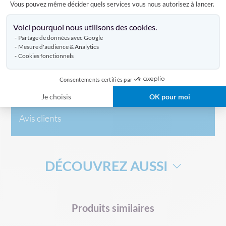
Vous pouvez même décider quels services vous nous autorisez à lancer.
introduire la hampe de votre drapeau.
Axeptio consent
Voici pourquoi nous utilisons des cookies.
Partage de données avec Google
Caractéristiques
Mesure d'audience & Analytics
Cookies fonctionnels
Livraison
Consentements certifiés par
Je choisis
OK pour moi
Avis clients
DÉCOUVREZ AUSSI
DRAPEAU DE SUPPORTERS
HAMPE DRAPEAU
Produits similaires