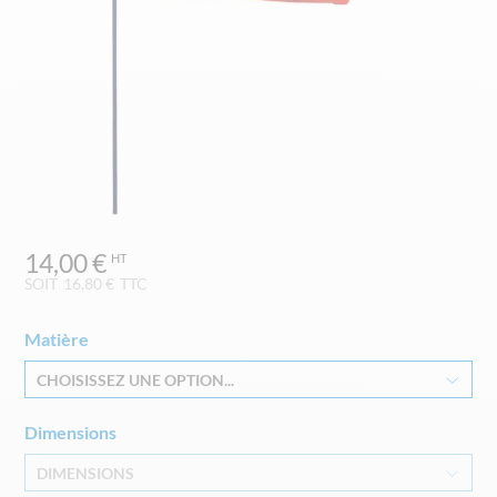
Skip
14,00 €
to
the
SOIT
16,80 €
TTC
beginning
of
Matière
the
images
CHOISISSEZ UNE OPTION...
gallery
Dimensions
DIMENSIONS