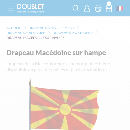
ACCUEIL
DRAPEAUX & PAVOISEMENT
DRAPEAUX SUR HAMPE
DRAPEAUX PAYS MONDE
DRAPEAU MACÉDOINE SUR HAMPE
Drapeau Macédoine sur hampe
Drapeau de la Macédoine sur sa hampe gainée bleue,
disponible en plusieurs tailles et plusieurs matières.
Skip
to
the
end
of
the
images
gallery