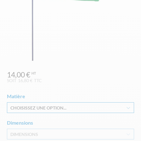
Skip
14,00 €
to
the
SOIT
16,80 €
TTC
beginning
of
Matière
the
images
CHOISISSEZ UNE OPTION...
gallery
Dimensions
DIMENSIONS