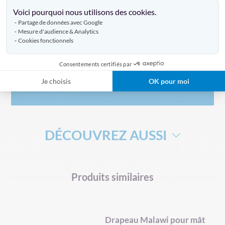
Axeptio consent
Caractéristiques
Voici pourquoi nous utilisons des cookies.
Partage de données avec Google
Mesure d'audience & Analytics
Cookies fonctionnels
Livraison
Consentements certifiés par
Je choisis
OK pour moi
Avis clients
DÉCOUVREZ AUSSI
DRAPEAU DE SUPPORTERS
HAMPE DRAPEAU
Produits similaires
pe
Drapeau Malawi pour mât