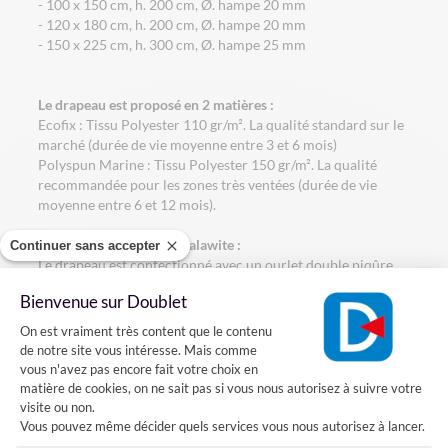
- 100 x 150 cm, h. 200 cm, Ø. hampe 20 mm
- 120 x 180 cm, h. 200 cm, Ø. hampe 20 mm
- 150 x 225 cm, h. 300 cm, Ø. hampe 25 mm
Le drapeau est proposé en 2 matières :
Ecofix : Tissu Polyester 110 gr/m². La qualité standard sur le
marché (durée de vie moyenne entre 3 et 6 mois)
Polyspun Marine : Tissu Polyester 150 gr/m². La qualité
recommandée pour les zones très ventées (durée de vie
moyenne entre 6 et 12 mois).
La finition du drapeau Malawite :
Continuer sans accepter
Le drapeau est confectionné avec un ourlet double piqûre
au pourtour pour plus de solidité. Il est agrafé sur une
Bienvenue sur Doublet
hampe en bois gainée bleue avec une pointe dorée.
Plateforme de Gestion du Consentement
On est vraiment très content que le contenu
Vous voulez installer un drapeau de la Malawi sur votre
de notre site vous intéresse. Mais comme
façade? Rien de plus simple, il suffit fixer sur votre mur un
vous n'avez pas encore fait votre choix en
porte-drapeaux en acier dans lequel vous pourrez
matière de cookies, on ne sait pas si vous nous autorisez à suivre votre
introduire la hampe de votre drapeau.
visite ou non.
Vous pouvez même décider quels services vous nous autorisez à lancer.