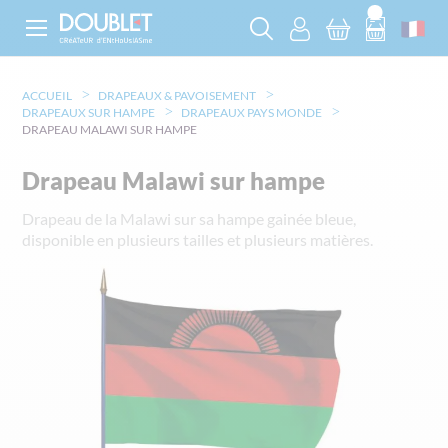
ACCUEIL
DRAPEAUX & PAVOISEMENT
DRAPEAUX SUR HAMPE
DRAPEAUX PAYS MONDE
DRAPEAU MALAWI SUR HAMPE
Drapeau Malawi sur hampe
Drapeau de la Malawi sur sa hampe gainée bleue,
disponible en plusieurs tailles et plusieurs matières.
Skip
to
the
end
of
the
images
gallery