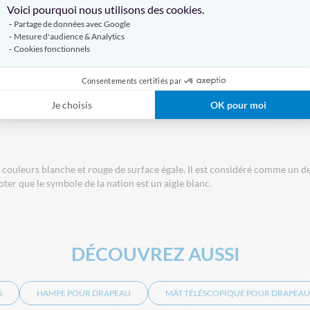
/ Rouge (bas), selon les codes officiels de la République de Polog
Voici pourquoi nous utilisons des cookies.
Partage de données avec Google
ade murale).
Mesure d'audience & Analytics
Cookies fonctionnels
xtérieure permanente, pensez à opter pour le
Polyspun Marine
: p
Consentements certifiés par
 drapeau polonais sur hampe : la bande rouge doit toujours être pos
Je choisis
OK pour moi
 couleurs blanche et rouge de surface égale. Il est considéré comme un 
oter que le symbole de la nation est un aigle blanc.
DÉCOUVREZ AUSSI
S
HAMPE POUR DRAPEAU
MÂT TÉLÉSCOPIQUE POUR DRAPEAU