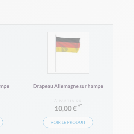
Drap
ampe
Drapeau Allemagne sur hampe
À PARTIR DE
10,00 €
VOIR LE PRODUIT