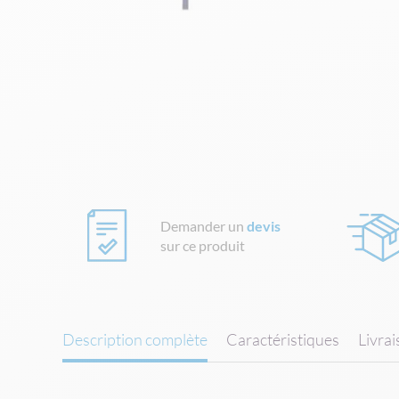
Skip
to
the
beginning
of
the
images
gallery
Demander un
devis
sur ce produit
Description complète
Caractéristiques
Livra