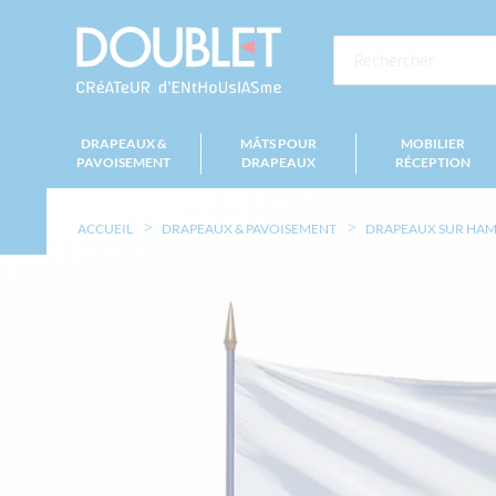
DRAPEAUX &
MÂTS POUR
MOBILIER
PAVOISEMENT
DRAPEAUX
RÉCEPTION
ACCUEIL
DRAPEAUX & PAVOISEMENT
DRAPEAUX SUR HA
Skip
to
the
end
of
the
images
gallery