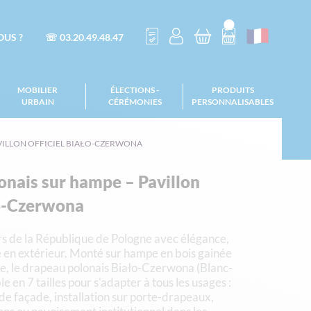
US ?
☏ 03.20.49.48.47
MOBILIER
ÉLECTIONS -
PRODUITS
URBAIN
CÉRÉMONIES
PERSONNALISABLES
VILLON OFFICIEL BIAŁO-CZERWONA
nais sur hampe – Pavillon
ło-Czerwona
rs de la République de Pologne avec élégance,
 en extérieur. Monté sur hampe en bois gainée
ée, le drapeau polonais Biało-Czerwona (Blanc-
e en 7 tailles pour s'adapter à tous les usages :
e façade, installation sur porte-drapeaux,