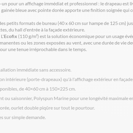
un pour un affichage immédiat et professionnel : le drapeau est liv
 gainée bleue avec pointe dorée apporte une finition soignée qui
es petits formats de bureau (40 x 60 cm sur hampe de 125 cm) ju
s, du hall d'entrée à la façade extérieure.
L'
Ecofix
(110 g/m²) est la solution économique pour un usage évén
manentes ou les zones exposées au vent, avec une durée de vie deux
pour une tenue irréprochable dans le temps.
tallation immédiate sans accessoire.
on intérieure (porte-drapeaux) qu'à l'affichage extérieur en façade
sponibles, de 40×60 cm à 150×225 cm.
nt ou saisonnier, Polyspun Marine pour une longévité maximale en
orée, ourlet double piqûre sur tout le pourtour.
es sur simple demande.