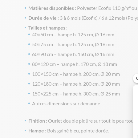
Matières disponibles
: Polyester Ecofix 110 g/m² o
Durée de vie
: 3 à 6 mois (Ecofix) / 6 à 12 mois (Pol
Tailles et hampes
:
40×60 cm – hampe h. 125 cm, Ø 16 mm
50×75 cm – hampe h. 125 cm, Ø 16 mm
60×90 cm – hampe h. 150 cm, Ø 16 mm
80×120 cm – hampe h. 170 cm, Ø 18 mm
100×150 cm – hampe h. 200 cm, Ø 20 mm
120×180 cm – hampe h. 200 cm, Ø 20 mm
150×225 cm – hampe h. 300 cm, Ø 25 mm
Autres dimensions sur demande
Finition
: Ourlet double piqûre sur tout le pourtour,
Hampe
: Bois gainé bleu, pointe dorée.