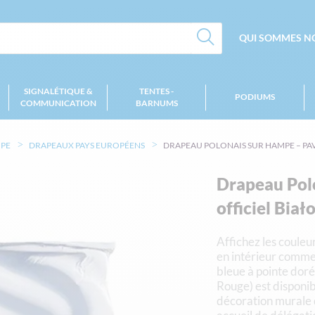
QUI SOMMES NO
SIGNALÉTIQUE &
TENTES -
PODIUMS
COMMUNICATION
BARNUMS
MPE
DRAPEAUX PAYS EUROPÉENS
DRAPEAU POLONAIS SUR HAMPE – PA
Drapeau Polo
officiel Bia
Affichez les couleu
en intérieur comme
bleue à pointe dor
Rouge) est disponibl
décoration murale d