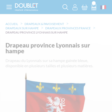
ACCUEIL
DRAPEAUX & PAVOISEMENT
DRAPEAUX SUR HAMPE
DRAPEAUX PROVINCES FRANCE
DRAPEAU PROVINCE LYONNAIS SUR HAMPE
Drapeau province Lyonnais sur
hampe
Drapeau du Lyonnais sur sa hampe gainée bleue,
disponible en plusieurs tailles et plusieurs matières.
Skip
to
the
end
of
the
images
gallery