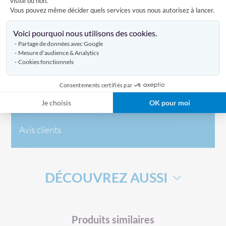
visite ou non.
porte-drapeaux en acier dans lequel vous pourrez
Vous pouvez même décider quels services vous nous autorisez à lancer.
introduire la hampe de votre drapeau.
Axeptio consent
Voici pourquoi nous utilisons des cookies.
Partage de données avec Google
Caractéristiques
Mesure d'audience & Analytics
Cookies fonctionnels
Consentements certifiés par
Livraison
Je choisis
OK pour moi
Avis clients
DÉCOUVREZ AUSSI
DRAPEAU DE SUPPORTERS
HAMPE DRAPEAU
Produits similaires