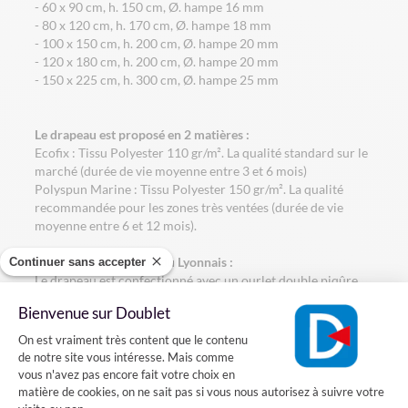
- 60 x 90 cm, h. 150 cm, Ø. hampe 16 mm
- 80 x 120 cm, h. 170 cm, Ø. hampe 18 mm
- 100 x 150 cm, h. 200 cm, Ø. hampe 20 mm
- 120 x 180 cm, h. 200 cm, Ø. hampe 20 mm
- 150 x 225 cm, h. 300 cm, Ø. hampe 25 mm
Le drapeau est proposé en 2 matières :
Ecofix : Tissu Polyester 110 gr/m². La qualité standard sur le
marché (durée de vie moyenne entre 3 et 6 mois)
Polyspun Marine : Tissu Polyester 150 gr/m². La qualité
recommandée pour les zones très ventées (durée de vie
moyenne entre 6 et 12 mois).
La finition du drapeau du Lyonnais :
Continuer sans accepter
Le drapeau est confectionné avec un ourlet double piqûre
au pourtour pour plus de solidité. Il est agrafé sur une
Bienvenue sur Doublet
hampe en bois gainée bleue avec une pointe dorée.
Plateforme de Gestion du Consentement
On est vraiment très content que le contenu
Comment installer le drapeau du Lyonnais sur une façade?
de notre site vous intéresse. Mais comme
vous n'avez pas encore fait votre choix en
Vous voulez installer un drapeau du Lyonnais sur votre
matière de cookies, on ne sait pas si vous nous autorisez à suivre votre
façade? Rien de plus simple, il suffit fixer sur votre mur un