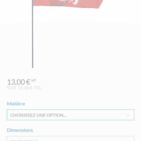
Skip
13,00 €
to
the
SOIT
15,60 €
TTC
beginning
of
Matière
the
images
CHOISISSEZ UNE OPTION...
gallery
Dimensions