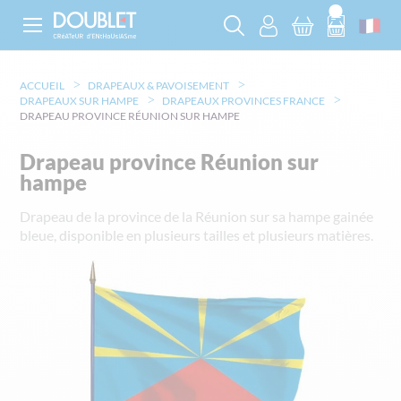
ACCUEIL
DRAPEAUX & PAVOISEMENT
DRAPEAUX SUR HAMPE
DRAPEAUX PROVINCES FRANCE
DRAPEAU PROVINCE RÉUNION SUR HAMPE
Drapeau province Réunion sur
hampe
Drapeau de la province de la Réunion sur sa hampe gainée
bleue, disponible en plusieurs tailles et plusieurs matières.
Skip
to
the
end
of
the
images
gallery