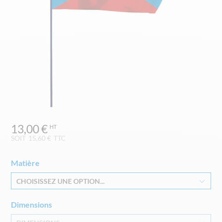
Skip
13,00 €
to
the
SOIT
15,60 €
TTC
beginning
of
Matière
the
images
CHOISISSEZ UNE OPTION...
gallery
Dimensions