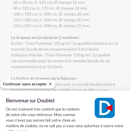
- 60 x 90 cm, h. 150 cm, Ø. hampe 16 mm
- 80 x 120 cm, h. 170 cm, Ø. hampe 18 mm
- 100 x 150 cm, h. 200 cm, Ø. hampe 20 mm
- 120 x 180 cm, h. 200 cm, Ø. hampe 20 mm
- 150 x 225 cm, h. 300 cm, Ø. hampe 25 mm
Le drapeau est proposé en 2 matières :
Ecofix : Tissu Polyester 110 gr/m². La qualité standard sur le
marché (durée de vie moyenne entre 3 et 6 mois)
Polyspun Marine : Tissu Polyester 150 gr/m². La qualité
recommandée pour les zones très ventées (durée de vie
moyenne entre 6 et 12 mois).
La finition du drapeau de la Réunion :
Le drapeau est confectionné avec un ourlet double piqûre
Continuer sans accepter
au pourtour pour plus de solidité. Il est agrafé sur une
hampe en bois gainée bleue avec une pointe dorée.
Bienvenue sur Doublet
Plateforme de Gestion du Consentement
Comment installer le drapeau de la Réunion sur une façade?
On est vraiment très content que le contenu
de notre site vous intéresse. Mais comme
vous n'avez pas encore fait votre choix en
Vous voulez installer un drapeau de la Réunion sur votre
matière de cookies, on ne sait pas si vous nous autorisez à suivre votre
façade? Rien de plus simple, il suffit fixer sur votre mur un