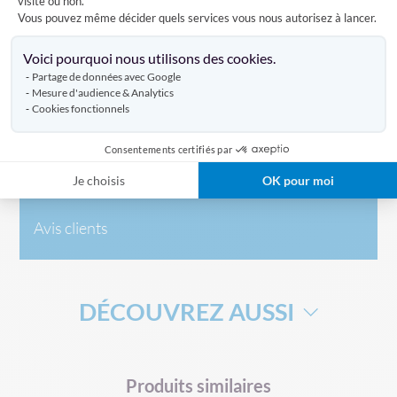
visite ou non.
porte-drapeaux en acier dans lequel vous pourrez
Vous pouvez même décider quels services vous nous autorisez à lancer.
introduire la hampe de votre drapeau.
Axeptio consent
Voici pourquoi nous utilisons des cookies.
Partage de données avec Google
Caractéristiques
Mesure d'audience & Analytics
Cookies fonctionnels
Consentements certifiés par
Livraison
Je choisis
OK pour moi
Avis clients
DÉCOUVREZ AUSSI
DRAPEAU DE SUPPORTERS
HAMPE DRAPEAU
Produits similaires